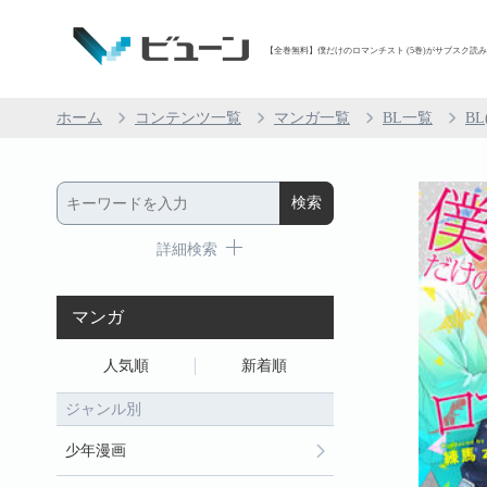
【全巻無料】僕だけのロマンチスト (5巻)がサブスク読み放題
ホーム
コンテンツ一覧
マンガ一覧
BL一覧
B
詳細検索
マンガ
人気順
新着順
ジャンル別
少年漫画