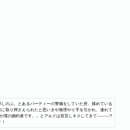
澤しのぶ。とあるパーティーの警備をしていた所、揉めている
逆に取り押さえられたと思いきや無理やり手を引かれ、連れて
が僕の婚約者です。」とアルドは宣言しキスしてきて―――?!
ィ！