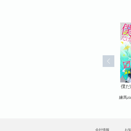
マンチスト
僕だけのロマンチスト
僕だけのロマンチスト
僕だ
(7)
(8)
ナリ
練馬zim・オイナリ
練馬zim・オイナリ
練馬z
会社情報
お