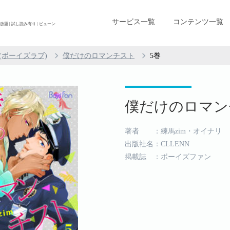
サービス一覧
コンテンツ一覧
 | 試し読み有り | ビューン
L(ボーイズラブ)
僕だけのロマンチスト
5巻
僕だけのロマンチ
著者 ：練馬zim・オイナリ
出版社名：CLLENN
掲載誌 ：ボーイズファン