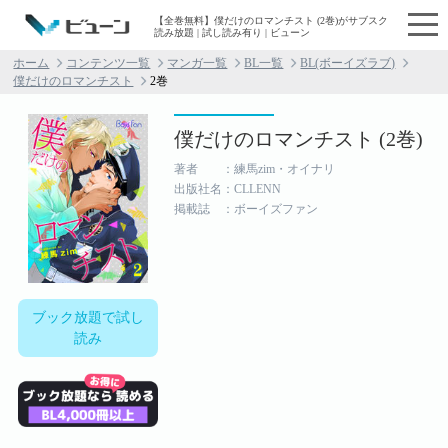
【全巻無料】僕だけのロマンチスト (2巻)がサブスク
読み放題 | 試し読み有り | ビューン
ホーム
コンテンツ一覧
マンガ一覧
BL一覧
BL(ボーイズラブ)
僕だけのロマンチスト
2巻
僕だけのロマンチスト (2巻)
著者 ：練馬zim・オイナリ
出版社名：CLLENN
掲載誌 ：ボーイズファン
ブック放題で試し
読み