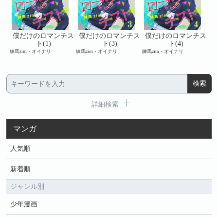
チス
僕だけのロマンチス
僕だけのロマンチス
僕だけのロマンチス
僕
ト(1)
ト(3)
ト(4)
練馬zim・オイナリ
練馬zim・オイナリ
練馬zim・オイナリ
練馬
詳細検索
マンガ
人気順
新着順
ジャンル別
少年漫画