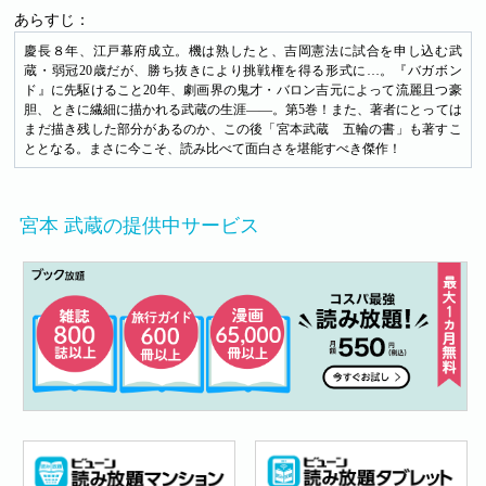
あらすじ：
慶長８年、江戸幕府成立。機は熟したと、吉岡憲法に試合を申し込む武
蔵・弱冠20歳だが、勝ち抜きにより挑戦権を得る形式に…。『バガボン
ド』に先駆けること20年、劇画界の鬼才・バロン吉元によって流麗且つ豪
胆、ときに繊細に描かれる武蔵の生涯――。第5巻！また、著者にとっては
まだ描き残した部分があるのか、この後「宮本武蔵 五輪の書」も著すこ
ととなる。まさに今こそ、読み比べて面白さを堪能すべき傑作！
宮本 武蔵の提供中サービス