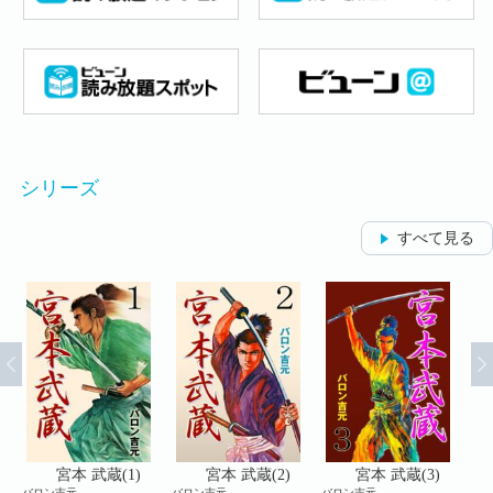
シリーズ
すべて見る
宮本 武蔵(1)
宮本 武蔵(2)
宮本 武蔵(3)
バロン吉元
バロン吉元
バロン吉元
バロ