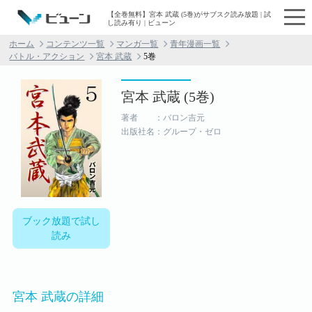
【全巻無料】宮本 武蔵 (5巻)がサブスク読み放題 | 試
し読み有り | ビューン
ホーム
コンテンツ一覧
マンガ一覧
青年漫画一覧
バトル・アクション
宮本 武蔵
5巻
宮本 武蔵 (5巻)
著者 ：バロン吉元
出版社名：グループ・ゼロ
ブック放題で試し
読み
宮本 武蔵の詳細