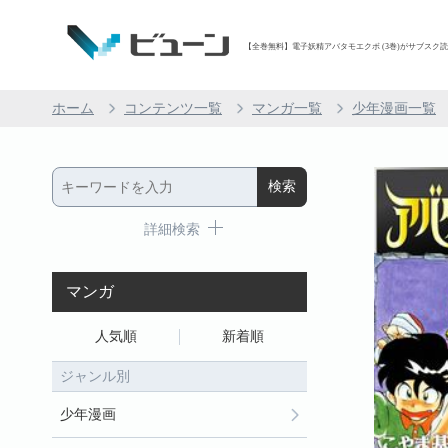
【全巻無料】電子妖精アバタモエクボ (3巻)がサブスク読み
ホーム
コンテンツ一覧
マンガ一覧
少年漫画一覧
詳細検索
マンガ
人気順
新着順
ジャンル別
少年漫画