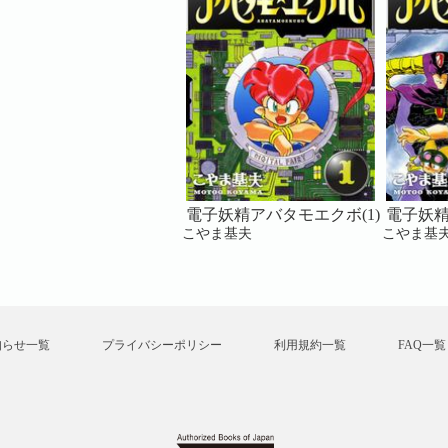
子妖精アバタモエクボ(2)
電子妖精アバタモエクボ(1)
電子妖精
やま基夫
こやま基夫
こやま基
知らせ一覧
プライバシーポリシー
利用規約一覧
FAQ一覧