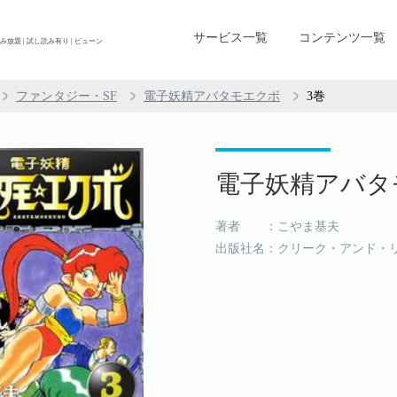
サービス一覧
コンテンツ一覧
放題 | 試し読み有り | ビューン
ファンタジー・SF
電子妖精アバタモエクボ
3巻
電子妖精アバタモ
著者 ：こやま基夫
出版社名：クリーク・アンド・