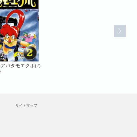
アバタモエクボ(2)
電子妖精アバタモエクボ(1)
電子妖精アバタ
夫
こやま基夫
こやま基夫
サイトマップ