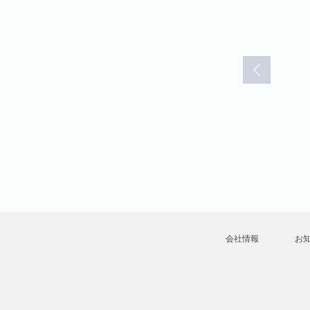
電子妖精アバタモエクボ(1)
電子妖精アバタモエクボ(1)
電
こやま基夫
こやま基夫
こ
会社情報
お