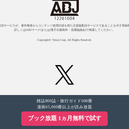
配信サービスが、著作権者からコンテンツ使用許諾を得た正規版配信サービスであることを示す登録商
詳しくは[ABJマーク]または[電子出版制作・流通協議会]で検索してください。
Copyright© Viewn Corp. All Rights Reserved.
雑誌800誌・旅行ガイド600冊
漫画65,000冊以上が読み放題
ブック放題 1ヵ月無料で試す