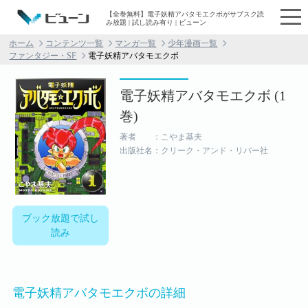
【全巻無料】電子妖精アバタモエクボがサブスク読
み放題 | 試し読み有り | ビューン
ホーム
コンテンツ一覧
マンガ一覧
少年漫画一覧
ファンタジー・SF
電子妖精アバタモエクボ
電子妖精アバタモエクボ (1
巻)
著者 ：こやま基夫
出版社名：クリーク・アンド・リバー社
ブック放題で試し
読み
電子妖精アバタモエクボの詳細