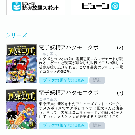
シリーズ
電子妖精アバタモエクボ
(2)
こやま基夫
エクボとヨシオの前に電脳悪魔コムサデモードが現
れる。ゲームと現実が融合した世界で二人の楽しい
活劇が繰り広げられる。こやま基夫のフルカラー電
子コミックの第2巻。
ブック放題で試し読み
詳細
電子妖精アバタモエクボ
(3)
こやま基夫
東京湾岸に新設されたアミューズメント・パーク、
オメガポリスでエクボとヨシオは巨大メカと出会
う。そして、大魔王コムサデモードとの闘いに突入
していく。メカとメカが激突する大熱戦に！こやま
基夫のフルカラー電子コミックの最終巻。
ブック放題で試し読み
詳細