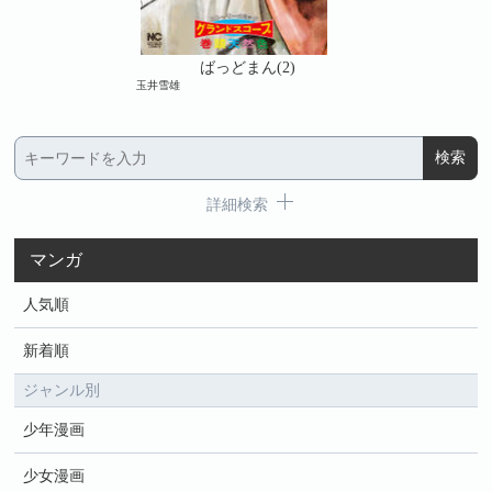
っどまん(2)
ばっどまん(2)
ばっどまん(
玉井雪雄
玉井雪雄
詳細検索
マンガ
人気順
新着順
ジャンル別
少年漫画
少女漫画