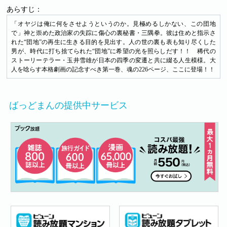
あらすじ：
「オヤジは俺に何をさせようというのか。見極めるしかない、この団地
で」神と崇めた政治家の失踪に傷心の裏秘書・三隅拳。彼は住めと指示さ
れた“団地”の再生に生きる目的を見出す。人の世の裏も表も知り尽くした
男が、時代に打ち捨てられた“団地”に希望の光を照らしだす！！ 稀代の
ストーリーテラー・玉井雪雄が日本の四季の変遷と共に綴る人生模様。大
人を唸らす本格劇画の記念すべき第一巻、魂の226ページ、ここに登場！！
ばっどまんの提供中サービス