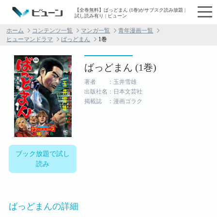
【全巻無料】ばっどまん (1巻)がサブスク読み放題 |
試し読み有り | ビューン
ホーム
コンテンツ一覧
マンガ一覧
青年漫画一覧
ヒューマンドラマ
ばっどまん
1巻
ばっどまん (1巻)
著者 ：玉井雪雄
出版社名：日本文芸社
掲載誌 ：漫画ゴラク
ブック放題で試し
読み
ばっどまんの詳細