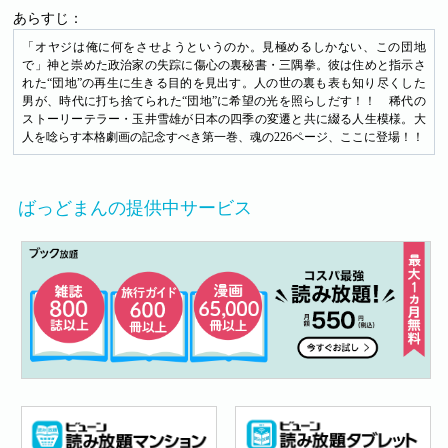
あらすじ：
「オヤジは俺に何をさせようというのか。見極めるしかない、この団地
で」神と崇めた政治家の失踪に傷心の裏秘書・三隅拳。彼は住めと指示さ
れた“団地”の再生に生きる目的を見出す。人の世の裏も表も知り尽くした
男が、時代に打ち捨てられた“団地”に希望の光を照らしだす！！ 稀代の
ストーリーテラー・玉井雪雄が日本の四季の変遷と共に綴る人生模様。大
人を唸らす本格劇画の記念すべき第一巻、魂の226ページ、ここに登場！！
ばっどまんの提供中サービス