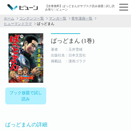
【全巻無料】ばっどまんがサブスク読み放題 | 試し読
み有り | ビューン
ホーム
コンテンツ一覧
マンガ一覧
青年漫画一覧
ヒューマンドラマ
ばっどまん
ばっどまん (1巻)
著者 ：玉井雪雄
出版社名：日本文芸社
掲載誌 ：漫画ゴラク
ブック放題で試し
読み
ばっどまんの詳細