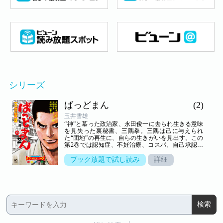
シリーズ
ばっどまん
(2)
玉井雪雄
“神”と慕った政治家、永田俊一に去られ生きる意味
を見失った裏秘書、三隅拳。三隅は己に与えられ
た“団地”の再生に、自らの生きがいを見出す。この
第2巻では認知症、不妊治療、コスパ、自己承認欲
求など現代ならではのキーワードが各話それぞれで
浮き彫りに。答えの見えにくい諸問題への解決の糸
ブック放題で試し読み
詳細
口を三隅は提示していく。「人は何によって動くの
か。見極めよ、それがお前の仕事だ」そんな永田の
言葉が身に染みる傑作。大人になりたい人、大人で
あり続けたい人へ贈る至極の連作短編8本。