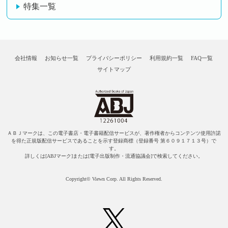
特集一覧
会社情報
お知らせ一覧
プライバシーポリシー
利用規約一覧
FAQ一覧
サイトマップ
ＡＢＪマークは、この電子書店・電子書籍配信サービスが、著作権者からコンテンツ使用許諾
を得た正規版配信サービスであることを示す登録商標（登録番号 第６０９１７１３号）で
す。
詳しくは[ABJマーク]または[電子出版制作・流通協議会]で検索してください。
Copyright© Viewn Corp. All Rights Reserved.