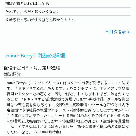
棚ぼた婚といわれましても
それでも、恋だと知りたくない。
逆転恋愛～恋の始まりはどん底から！？～
comic Berry’s 雑誌の詳細
配信予定日＊：毎月第1,3金曜
雑誌紹介：
comic Berry's（コミックベリーズ）はスターツ出版が発行するコミック誌で
す。「ドキドキする恋、あります。」をコンセプトに、オフィスラブや御
曹司やドクターとの恋など…苦しいほど、甘くしびれるほど、泣きたくな
るほど…“ドキドキする”恋愛満載でお届けします♪掲載作品：クールな御曹
司は今夜も妻を愛し尽くす～交際0日の蜜婚事情～/クールなCEOと社内政
略結婚!?/冷徹社長の執愛プロポーズ～花嫁契約は終わったはずですが!?～/
この運命は甘い罠でした～エリート御曹司は巧みな愛で独占する～/艶恋婚
～御曹司と政略結婚いたします～/冷徹旦那様との身ごもり結婚事情/最愛婚
―私、すてきな旦那さまに出会いました―/傲慢な御曹司様は恋の奴隷にな
りたい など。（2023年1月時点）