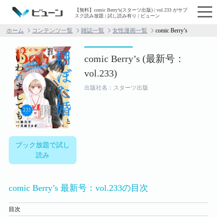
【無料】comic Berry’s(スターツ出版) | vol.233 がサブ
スク読み放題 | 試し読み有り | ビューン
ホーム
コンテンツ一覧
雑誌一覧
女性漫画一覧
comic Berry’s
comic Berry’s (最新号：
vol.233)
出版社名：スターツ出版
ブック放題で試し
読み
comic Berry’s 最新号：vol.233の目次
目次