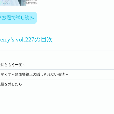
ク放題で試し読み
Berry’s vol.227の目次
社長ともう一度～
し尽くす～冷血警視正の隠しきれない激情～
眼鏡を外したら