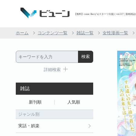
【無料】comic Berry’s(スターツ出版) | vol.227 | 
ホーム
コンテンツ一覧
雑誌一覧
女性漫画一覧
詳細検索
雑誌
新刊順
人気順
ジャンル別
実話・娯楽