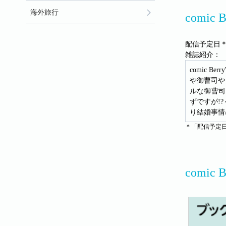
海外旅行
comic
配信予定日＊
雑誌紹介：
comic
や御曹司や
ルな御曹司
ずですが!
り結婚事情
＊「配信予定
comic