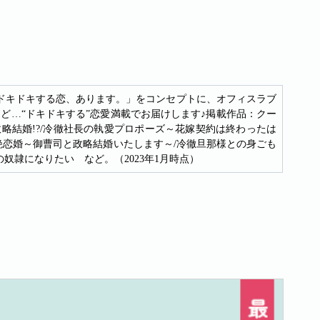
す。「ドキドキする恋、あります。」をコンセプトに、オフィスラブ
ど…“ドキドキする”恋愛満載でお届けします♪掲載作品：クー
政略結婚!?/冷徹社長の執愛プロポーズ～花嫁契約は終わったは
/艶恋婚～御曹司と政略結婚いたします～/冷徹旦那様との身ごも
奴隷になりたい など。（2023年1月時点）