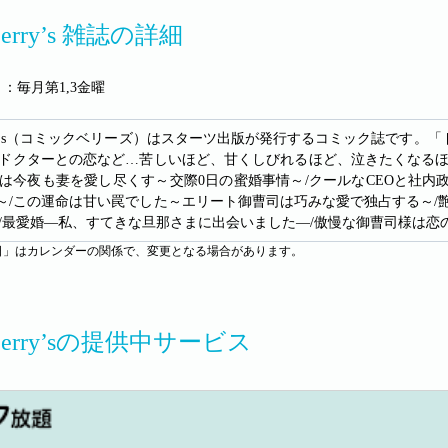
 Berry’s 雑誌の詳細
：毎月第1,3金曜
 Berry's（コミックベリーズ）はスターツ出版が発行するコミック誌で
ドクターとの恋など…苦しいほど、甘くしびれるほど、泣きたくなるほ
は今夜も妻を愛し尽くす～交際0日の蜜婚事情～/クールなCEOと社内
?～/この運命は甘い罠でした～エリート御曹司は巧みな愛で独占する～
/最愛婚―私、すてきな旦那さまに出会いました―/傲慢な御曹司様は恋の
日」はカレンダーの関係で、変更となる場合があります。
 Berry’sの提供中サービス