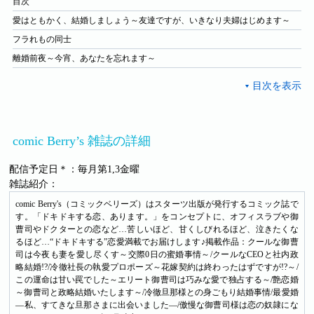
目次
愛はともかく、結婚しましょう～友達ですが、いきなり夫婦はじめます～
フラれもの同士
離婚前夜～今宵、あなたを忘れます～
comic Berry’s 雑誌の詳細
配信予定日＊：毎月第1,3金曜
雑誌紹介：
comic Berry's（コミックベリーズ）はスターツ出版が発行するコミック誌で
す。「ドキドキする恋、あります。」をコンセプトに、オフィスラブや御
曹司やドクターとの恋など…苦しいほど、甘くしびれるほど、泣きたくな
るほど…“ドキドキする”恋愛満載でお届けします♪掲載作品：クールな御曹
司は今夜も妻を愛し尽くす～交際0日の蜜婚事情～/クールなCEOと社内政
略結婚!?/冷徹社長の執愛プロポーズ～花嫁契約は終わったはずですが!?～/
この運命は甘い罠でした～エリート御曹司は巧みな愛で独占する～/艶恋婚
～御曹司と政略結婚いたします～/冷徹旦那様との身ごもり結婚事情/最愛婚
―私、すてきな旦那さまに出会いました―/傲慢な御曹司様は恋の奴隷にな