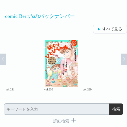
comic Berry’sのバックナンバー
すべて見る
vol.231
vol.230
vol.229
vol.
詳細検索