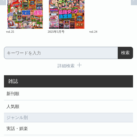
vol.25
2025年5月号
vol.24
20
詳細検索
雑誌
新刊順
人気順
ジャンル別
実話・娯楽