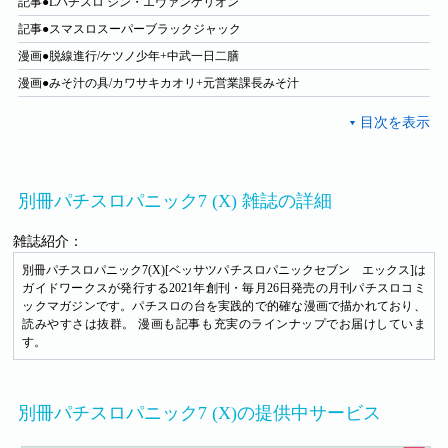
記事●Lパチスロ シン・エヴァンゲリオン
記事●スマスロスーパーブラックジャック
漫画●脱線進行/ケツノ少年+中武一日二膳
漫画●みそ汁の具/カワサキカオリ+元営業課長みそ汁
別冊パチスロパニック7 (X) 雑誌の詳細
雑誌紹介：
別冊パチスロパニック7(X)[ベッサツパチスロパニックセブン エックス]は
ガイドワークスが発行する2021年創刊・毎月26日発売の月刊パチスロコミ
ックマガジンです。パチスロの台を実践的で的確な漫画で描かれており、
読みやすさは抜群。 漫画も記事も充実のラインナップでお届けしていま
す。
別冊パチスロパニック7 (X)の提供中サービス