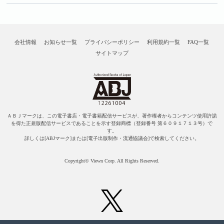
会社情報
お知らせ一覧
プライバシーポリシー
利用規約一覧
FAQ一覧
サイトマップ
ＡＢＪマークは、この電子書店・電子書籍配信サービスが、著作権者からコンテンツ使用許諾
を得た正規版配信サービスであることを示す登録商標（登録番号 第６０９１７１３号）で
す。
詳しくは[ABJマーク]または[電子出版制作・流通協議会]で検索してください。
Copyright© Viewn Corp. All Rights Reserved.