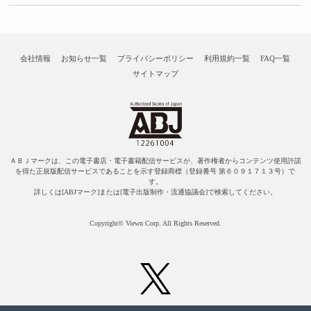
会社情報
お知らせ一覧
プライバシーポリシー
利用規約一覧
FAQ一覧
サイトマップ
ＡＢＪマークは、この電子書店・電子書籍配信サービスが、著作権者からコンテンツ使用許諾
を得た正規版配信サービスであることを示す登録商標（登録番号 第６０９１７１３号）で
す。
詳しくは[ABJマーク]または[電子出版制作・流通協議会]で検索してください。
Copyright© Viewn Corp. All Rights Reserved.