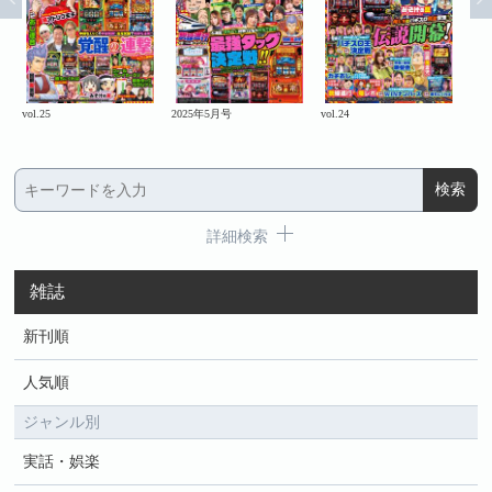
vol.25
2025年5月号
vol.24
20
詳細検索
雑誌
新刊順
人気順
ジャンル別
実話・娯楽