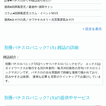
記事●パチスロかぐや様は告らせたい
漫画●回胴風雲児／森遊作+源田サトシ
コラム●回胴風雲児コラム・イベントMAX
漫画●みそ汁の具／カワサキカオリ＋元営業課長みそ汁
別冊パチスロパニック7 (X) 雑誌の詳細
雑誌紹介：
別冊パチスロパニック7(X)[ベッサツパチスロパニックセブン エックス]は
ガイドワークスが発行する2021年創刊・毎月26日発売の月刊パチスロコミ
ックマガジンです。パチスロの台を実践的で的確な漫画で描かれており、
読みやすさは抜群。 漫画も記事も充実のラインナップでお届けしていま
す。
別冊パチスロパニック7 (X)の提供中サービス