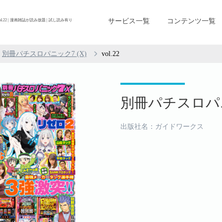
サービス一覧
コンテンツ一覧
l.22 | 漫画雑誌が読み放題 | 試し読み有り
別冊パチスロパニック7 (X)
vol.22
別冊パチスロパニック7
出版社名：ガイドワークス