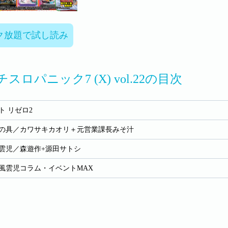
ク放題で試し読み
スロパニック7 (X) vol.22の目次
ト リゼロ2
汁の具／カワサキカオリ＋元営業課長みそ汁
雲児／森遊作+源田サトシ
風雲児コラム・イベントMAX