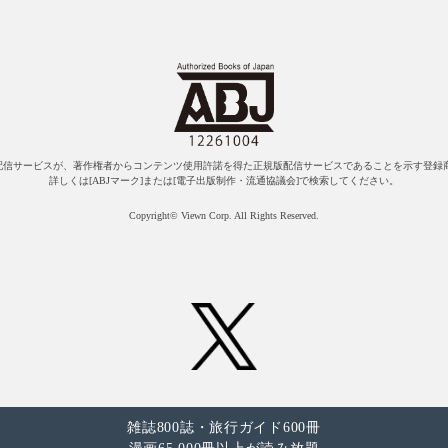
配信サービスが、著作権者からコンテンツ使用許諾を得た正規版配信サービスであることを示す登録商
詳しくは[ABJマーク]または[電子出版制作・流通協議会]で検索してください。
Copyright© Viewn Corp. All Rights Reserved.
雑誌800誌・旅行ガイド600冊