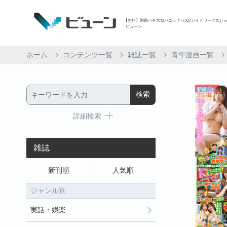
【無料】別冊パチスロパニック7 (X)(ガイドワークス) | vo
| ビューン
ホーム
コンテンツ一覧
雑誌一覧
青年漫画一覧
詳細検索
雑誌
新刊順
人気順
ジャンル別
実話・娯楽