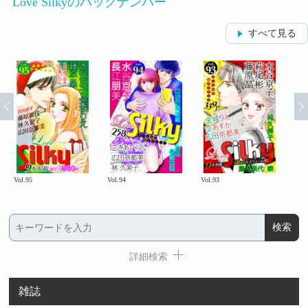
Love Silkyのバックナンバー
すべて見る
Vol.95
Vol.94
Vol.93
Vol.
詳細検索
雑誌