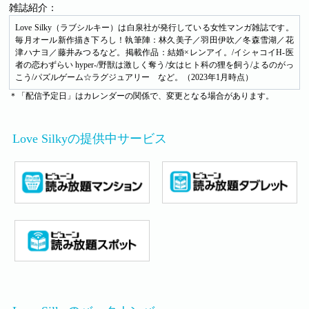
雑誌紹介：
Love Silky（ラブシルキー）は白泉社が発行している女性マンガ雑誌です。
毎月オール新作描き下ろし！執筆陣：林久美子／羽田伊吹／冬森雪湖／花
津ハナヨ／藤井みつるなど。掲載作品：結婚×レンアイ。/イシャコイH-医
者の恋わずらい hyper-/野獣は激しく奪う/女はヒト科の狸を飼う/よるのがっ
こう/パズルゲーム☆ラグジュアリー など。（2023年1月時点）
＊「配信予定日」はカレンダーの関係で、変更となる場合があります。
Love Silkyの提供中サービス