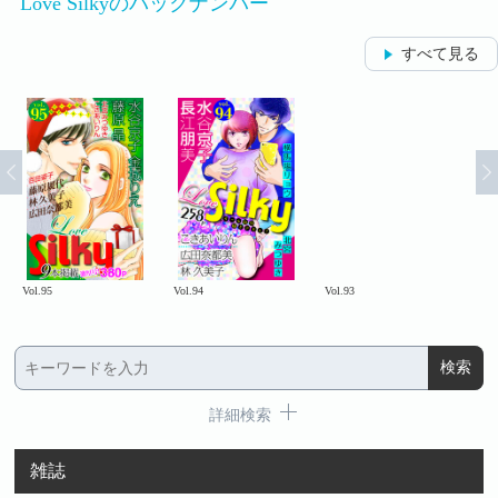
Love Silkyのバックナンバー
すべて見る
Vol.95
Vol.94
Vol.93
Vol.
詳細検索
雑誌