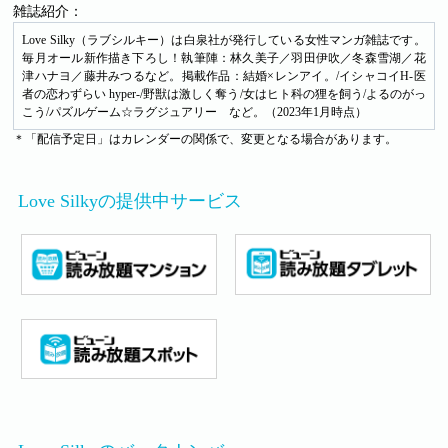
雑誌紹介：
Love Silky（ラブシルキー）は白泉社が発行している女性マンガ雑誌です。
毎月オール新作描き下ろし！執筆陣：林久美子／羽田伊吹／冬森雪湖／花
津ハナヨ／藤井みつるなど。掲載作品：結婚×レンアイ。/イシャコイH-医
者の恋わずらい hyper-/野獣は激しく奪う/女はヒト科の狸を飼う/よるのがっ
こう/パズルゲーム☆ラグジュアリー など。（2023年1月時点）
＊「配信予定日」はカレンダーの関係で、変更となる場合があります。
Love Silkyの提供中サービス