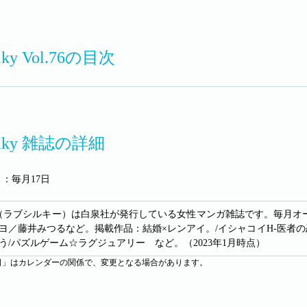
ilky Vol.76の目次
Silky 雑誌の詳細
：毎月17日
Silky（ラブシルキー）は白泉社が発行している女性マンガ雑誌です。毎
ヨ／藤井みつるなど。掲載作品：結婚×レンアイ。/イシャコイH-医者の恋わ
う/パズルゲーム☆ラグジュアリー など。（2023年1月時点）
日」はカレンダーの関係で、変更となる場合があります。