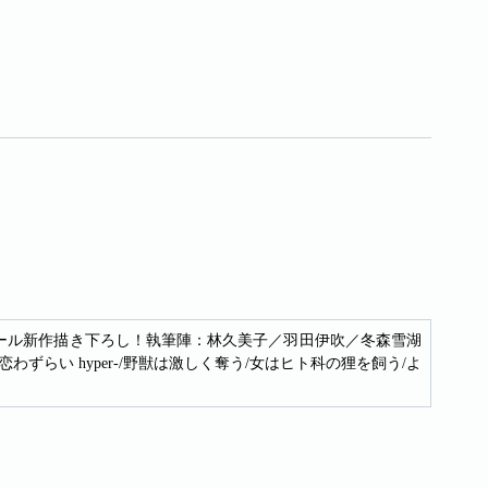
月オール新作描き下ろし！執筆陣：林久美子／羽田伊吹／冬森雪湖
ずらい hyper-/野獣は激しく奪う/女はヒト科の狸を飼う/よ