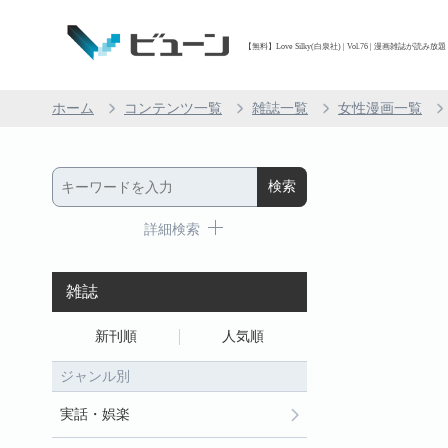
【無料】Love Silky(白泉社) | Vol.76 | 漫画雑誌が読み
ホーム
コンテンツ一覧
雑誌一覧
女性漫画一覧
詳細検索
雑誌
新刊順
人気順
ジャンル別
実話・娯楽