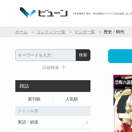
【全巻無料】歴史・時代漫画がサブスク読み放題 | 試し読
ホーム
コンテンツ一覧
マンガ一覧
歴史・時代
詳細検索
雑誌
新刊順
人気順
ジャンル別
実話・娯楽