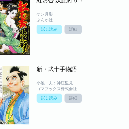
紅お杏 妖艶狩り！
ケン月影
ぶんか社
試し読み
詳細
新・弐十手物語
小池一夫；神江里見
ゴマブックス株式会社
試し読み
詳細