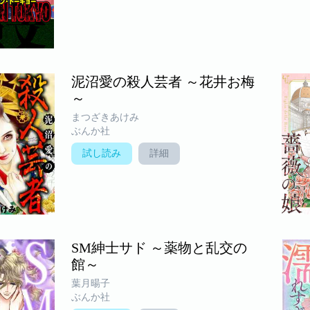
泥沼愛の殺人芸者 ～花井お梅
～
まつざきあけみ
ぶんか社
試し読み
詳細
SM紳士サド ～薬物と乱交の
館～
葉月暘子
ぶんか社