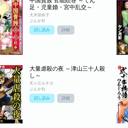
中国貴族 官能絵巻 ～てん
足・児童婚・宮中乱交～
犬木加奈子
ぶんか社
試し読み
詳細
大量虐殺の夜 ～津山三十人殺
し～
天ヶ江ルチカ
ぶんか社
試し読み
詳細