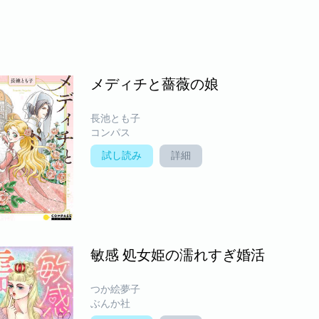
メディチと薔薇の娘
長池とも子
コンパス
試し読み
詳細
敏感 処女姫の濡れすぎ婚活
つか絵夢子
ぶんか社