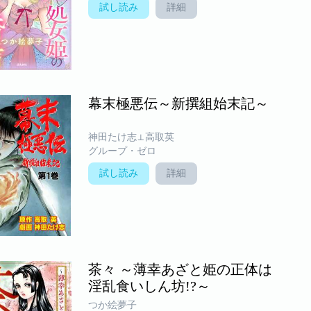
試し読み
詳細
幕末極悪伝～新撰組始末記～
神田たけ志⊥高取英
グループ・ゼロ
試し読み
詳細
茶々 ～薄幸あざと姫の正体は
淫乱食いしん坊!?～
つか絵夢子