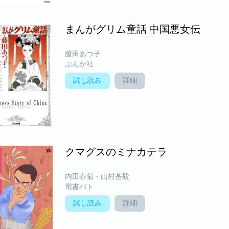
まんがグリム童話 中国悪女伝
藤田あつ子
ぶんか社
試し読み
詳細
クマグスのミナカテラ
内田春菊・山村基毅
電書バト
試し読み
詳細