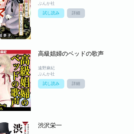
ぶんか社
試し読み
詳細
高級娼婦のベッドの歌声
遠野麻紀
ぶんか社
試し読み
詳細
渋沢栄一