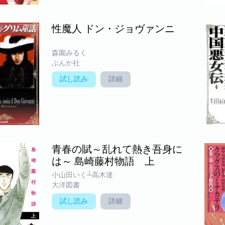
性魔人 ドン・ジョヴァンニ
森園みるく
ぶんか社
試し読み
詳細
青春の賦～乱れて熱き吾身に
は～ 島崎藤村物語 上
小山田いく┴高木達
大洋図書
試し読み
詳細