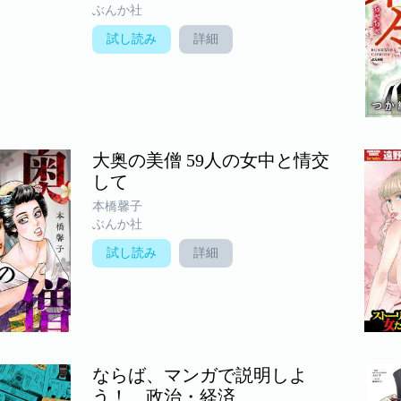
ぶんか社
試し読み
詳細
大奥の美僧 59人の女中と情交
して
本橋馨子
ぶんか社
試し読み
詳細
ならば、マンガで説明しよ
う！ 政治・経済