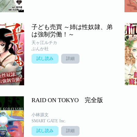
子ども売買 ～姉は性奴隷、弟
は強制労働！～
天ヶ江ルチカ
ぶんか社
試し読み
詳細
RAID ON TOKYO 完全版
小林源文
SMART GATE Inc.
試し読み
詳細