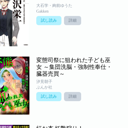
大石学・絢前ゆうた
Gakken
試し読み
詳細
変態司祭に狙われた子ども巫
女 ～集団洗脳・強制性奉仕・
臓器売買～
汐見朝子
ぶんか社
試し読み
詳細