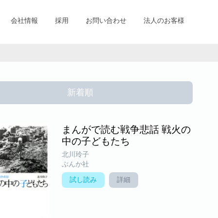
会社情報
採用
お問い合わせ
法人のお客様
新着順
まんがで読む戦争悲話 戦火の
中の子どもたち
北川玲子
ぶんか社
試し読み
詳細