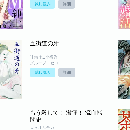
試し読み
詳細
五街道の牙
叶精作⊥小堀洋
グループ・ゼロ
試し読み
詳細
もう殺して！ 激痛！ 流血拷
問史
天ヶ江ルチカ