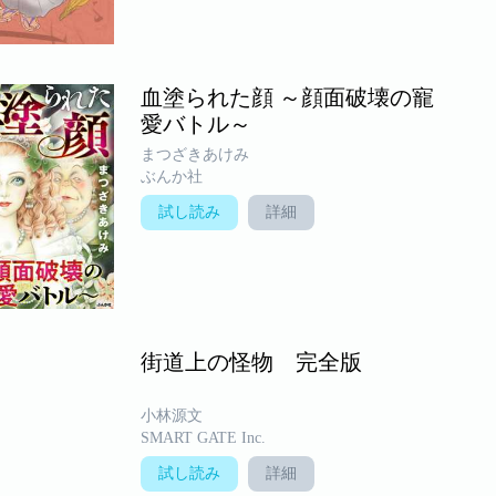
血塗られた顔 ～顔面破壊の寵
愛バトル～
まつざきあけみ
ぶんか社
試し読み
詳細
街道上の怪物 完全版
小林源文
SMART GATE Inc.
試し読み
詳細