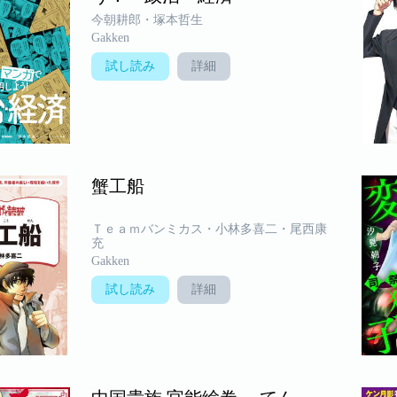
今朝耕郎・塚本哲生
Gakken
試し読み
詳細
蟹工船
Ｔｅａｍバンミカス・小林多喜二・尾西康
充
Gakken
試し読み
詳細