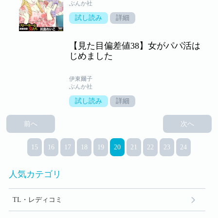
ぶんか社
試し読み
詳細
【見た目偏差値38】女がパパ活は
じめました
伊東爾子
ぶんか社
試し読み
詳細
前へ
次へ
15
16
17
18
19
20
21
22
23
24
人気カテゴリ
TL・レディコミ