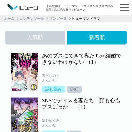
【全巻無料】ヒューマンドラマ漫画がサブスク読み
放題 | 試し読み有り | ビューン
ホーム
コンテンツ一覧
マンガ一覧
ヒューマンドラマ
人気順
新着順
あのブスにできて私たちが結婚で
きないわけがない （1）
黒田しのぶ
ぶんか社
試し読み
詳細
SNSでディスる妻たち 顔も心も
ブスばっか！ （1）
嬉野めぐみ
ぶんか社