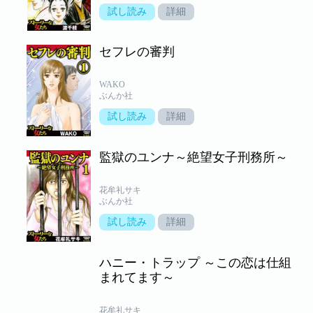
試し読み
詳細
セフレの審判
WAKO
ぶんか社
試し読み
詳細
監獄のユンナ～絶望女子刑務所～
花牟礼サキ
ぶんか社
試し読み
詳細
ハニー・トラップ ～この恋は仕組
まれてます～
花牟礼サキ