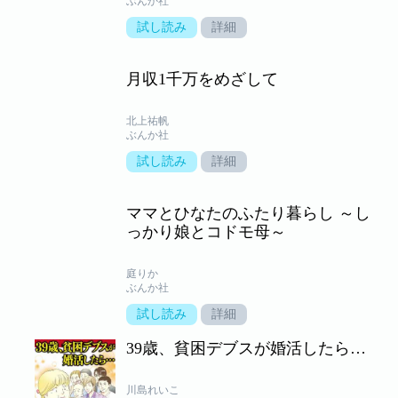
ぶんか社
試し読み
詳細
月収1千万をめざして
北上祐帆
ぶんか社
試し読み
詳細
ママとひなたのふたり暮らし ～し
っかり娘とコドモ母～
庭りか
ぶんか社
試し読み
詳細
39歳、貧困デブスが婚活したら…
川島れいこ