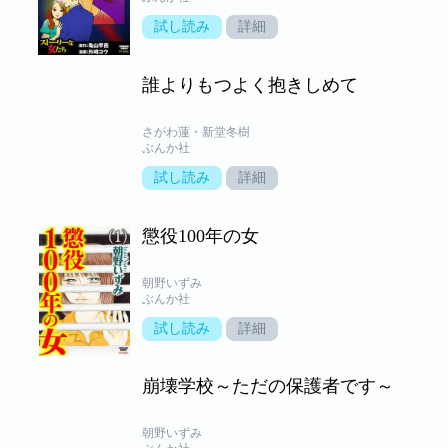
試し読み
詳細
誰よりもつよく抱きしめて
さがわ蓮・新堂冬樹
ぶんか社
試し読み
詳細
懲役100年の女
朝野いずみ
ぶんか社
試し読み
詳細
崩壊学校～ただの保護者です～
朝野いずみ