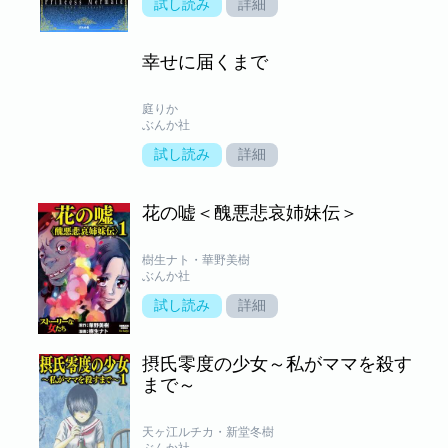
試し読み
詳細
幸せに届くまで
庭りか
ぶんか社
試し読み
詳細
花の嘘＜醜悪悲哀姉妹伝＞
樹生ナト・華野美樹
ぶんか社
試し読み
詳細
摂氏零度の少女～私がママを殺す
まで～
天ヶ江ルチカ・新堂冬樹
ぶんか社