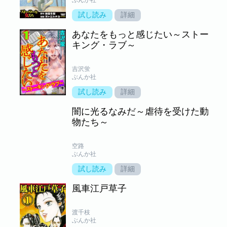
試し読み
詳細
あなたをもっと感じたい～ストー
キング・ラブ～
吉沢蛍
ぶんか社
試し読み
詳細
闇に光るなみだ～虐待を受けた動
物たち～
空路
ぶんか社
試し読み
詳細
風車江戸草子
渡千枝
ぶんか社