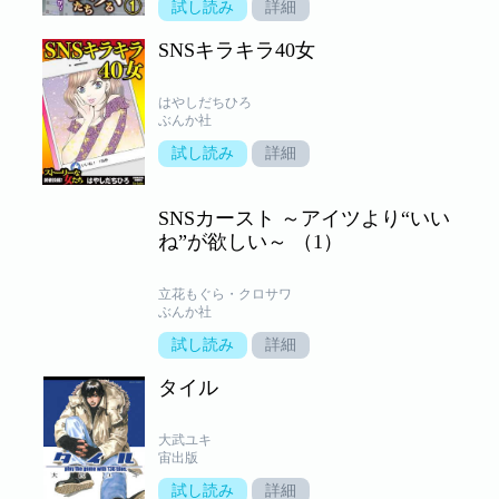
試し読み
詳細
SNSキラキラ40女
はやしだちひろ
ぶんか社
試し読み
詳細
SNSカースト ～アイツより“いい
ね”が欲しい～ （1）
立花もぐら・クロサワ
ぶんか社
試し読み
詳細
タイル
大武ユキ
宙出版
試し読み
詳細