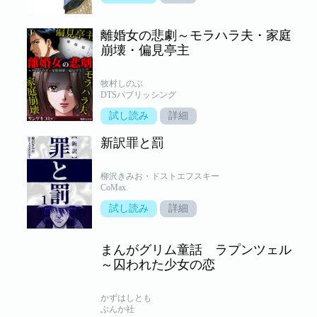
離婚女の悲劇～モラハラ夫・家庭
崩壊・偏見亭主
牧村しのぶ
DTSパブリッシング
試し読み
詳細
新訳罪と罰
柳沢きみお・ドストエフスキー
CoMax
試し読み
詳細
まんがグリム童話 ラプンツェル
～囚われた少女の恋
かずはしとも
ぶんか社