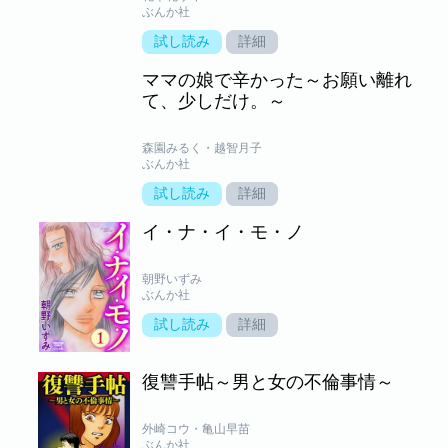
ぶんか社
試し読み
詳細
ママの娘で辛かった～お願い離れ
て、少しだけ。～
森園みるく・越智月子
ぶんか社
試し読み
詳細
イ・ナ・イ・モ・ノ
朝野いずみ
ぶんか社
試し読み
詳細
復讐手帖～男と女の不倫事情～
外崎コウ・亀山早苗
ぶんか社