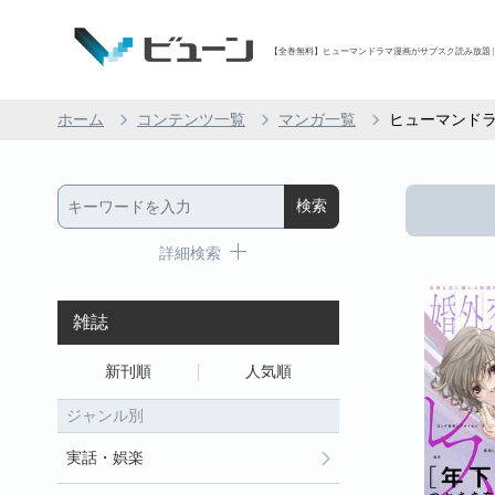
【全巻無料】ヒューマンドラマ漫画がサブスク読み放題 | 
ホーム
コンテンツ一覧
マンガ一覧
ヒューマンド
詳細検索
雑誌
新刊順
人気順
ジャンル別
実話・娯楽