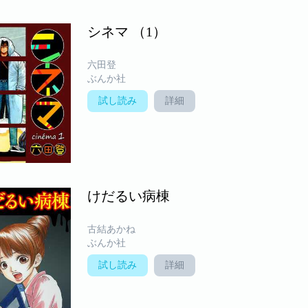
シネマ （1）
六田登
ぶんか社
試し読み
詳細
けだるい病棟
古結あかね
ぶんか社
試し読み
詳細