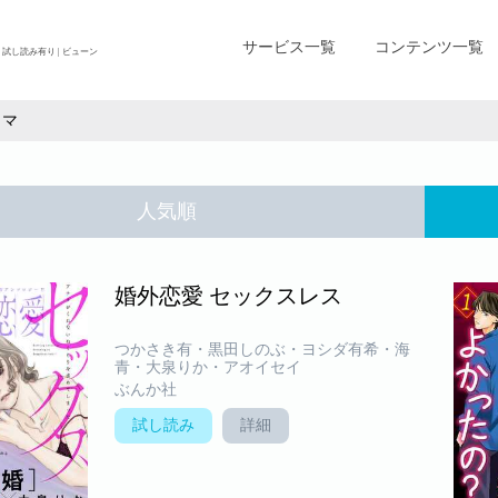
サービス一覧
コンテンツ一覧
試し読み有り | ビューン
ラマ
人気順
婚外恋愛 セックスレス
つかさき有・黒田しのぶ・ヨシダ有希・海
青・大泉りか・アオイセイ
ぶんか社
試し読み
詳細