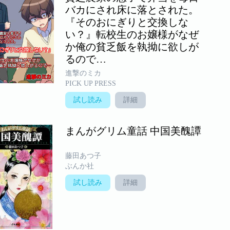
バカにされ床に落とされた。
『そのおにぎりと交換しな
い？』転校生のお嬢様がなぜ
か俺の貧乏飯を執拗に欲しが
るので…
進撃のミカ
PICK UP PRESS
試し読み
詳細
まんがグリム童話 中国美醜譚
藤田あつ子
ぶんか社
試し読み
詳細