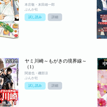
本庄敬・末田雄一郎
ぶんか社
試し読み
詳細
ヤミ川崎～もがきの境界線～
（1）
関達也・磯部涼
ぶんか社
試し読み
詳細