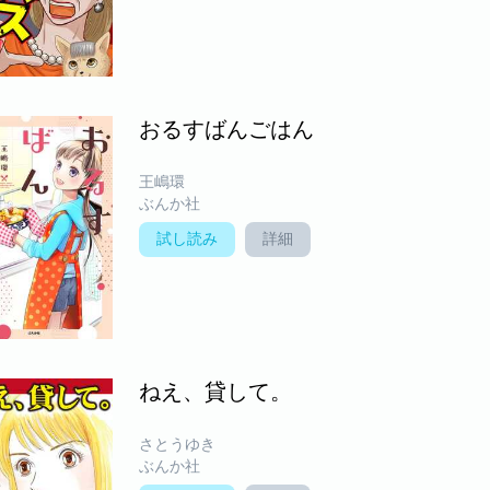
おるすばんごはん
王嶋環
ぶんか社
試し読み
詳細
ねえ、貸して。
さとうゆき
ぶんか社