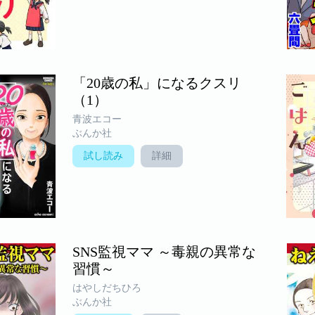
「20歳の私」になるクスリ
（1）
青波エコー
ぶんか社
試し読み
詳細
SNS監視ママ ～毒親の異常な
習慣～
はやしだちひろ
ぶんか社