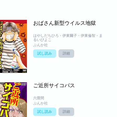
おばさん新型ウイルス地獄
はやしだちひろ・伊東爾子・伊東倫智・ま
るいぴよこ
ぶんか社
試し読み
詳細
ご近所サイコパス
六畳間
ぶんか社
試し読み
詳細