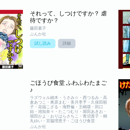
それって、しつけですか？ 虐
待ですか？
藤田素子
ぶんか社
試し読み
詳細
ごほうび食堂 ふわふわたまご
♪
ラズウェル細木・うさみ☆・西つるみ・高
倉あつこ・奥原まむ・美月李予・久保田順
子・花福こざる・海野倫・王嶋環・田口
始・池知奈々・たこつむり・堀田あきお・
堀田かよ・おりはらさちこ・青沼貴子・桐
丸ゆい・宮脇理恵子・ごほうび食堂
ぶんか社