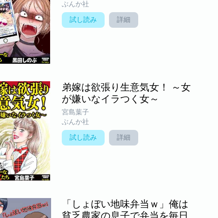
ぶんか社
試し読み
詳細
弟嫁は欲張り生意気女！ ～女
が嫌いなイラつく女～
宮島葉子
ぶんか社
試し読み
詳細
「しょぼい地味弁当ｗ」俺は
貧乏農家の息子で弁当を毎日