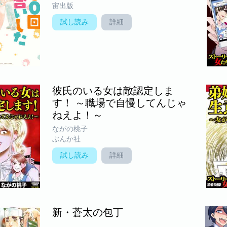
宙出版
試し読み
詳細
彼氏のいる女は敵認定しま
す！ ～職場で自慢してんじゃ
ねえよ！～
ながの桃子
ぶんか社
試し読み
詳細
新・蒼太の包丁