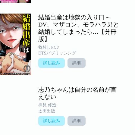
結婚出産は地獄の入り口～
DV、マザコン、モラハラ男と
結婚してしまったら…【分冊
版】
牧村しのぶ
DTSパブリッシング
試し読み
詳細
志乃ちゃんは自分の名前が言
えない
押見 修造
太田出版
試し読み
詳細