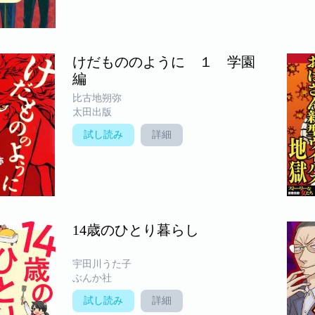
けだもののように １ 学園
編
比古地朔弥
太田出版
試し読み
詳細
14歳のひとり暮らし
宇田川うた子
ぶんか社
試し読み
詳細