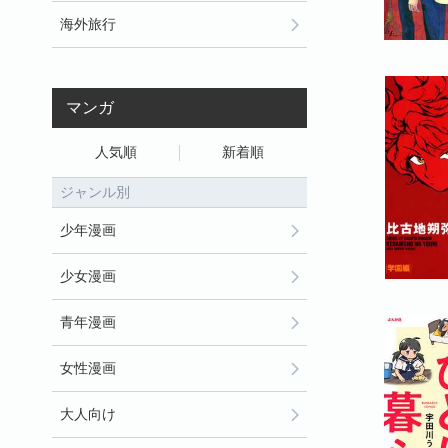
海外旅行
マンガ
人気順
新着順
ジャンル別
少年漫画
少女漫画
青年漫画
女性漫画
大人向け