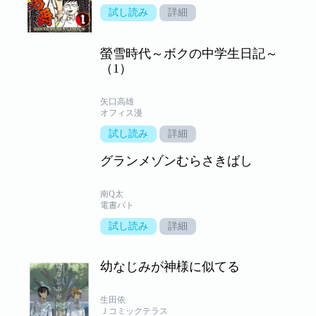
試し読み
詳細
螢雪時代～ボクの中学生日記～
（1）
矢口高雄
オフィス漫
試し読み
詳細
グランメゾンむらさきばし
南Q太
電書バト
試し読み
詳細
幼なじみが神様に似てる
生田依
Ｊコミックテラス