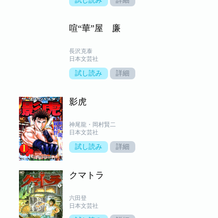
試し読み
詳細
喧“華”屋 廉
長沢克泰
日本文芸社
試し読み
詳細
影虎
神尾龍・岡村賢二
日本文芸社
試し読み
詳細
クマトラ
六田登
日本文芸社