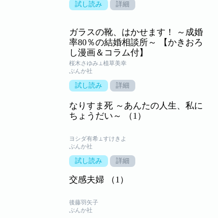
試し読み
詳細
ガラスの靴、はかせます！ ～成婚
率80％の結婚相談所～ 【かきおろ
し漫画＆コラム付】
桜木さゆみ⊥植草美幸
ぶんか社
試し読み
詳細
なりすま死 ～あんたの人生、私に
ちょうだい～ （1）
ヨシダ有希⊥すけきよ
ぶんか社
試し読み
詳細
交感夫婦 （1）
後藤羽矢子
ぶんか社