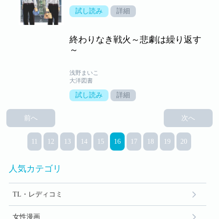
試し読み
詳細
終わりなき戦火～悲劇は繰り返す
～
浅野まいこ
大洋図書
試し読み
詳細
前へ
次へ
11
12
13
14
15
16
17
18
19
20
人気カテゴリ
TL・レディコミ
女性漫画