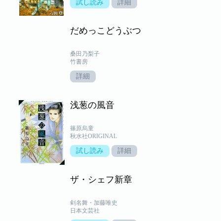
試し読み
詳細
だめっこどうぶつ
桑田乃梨子
竹書房
詳細
浅葱の風音
篠原烏童
秋水社ORIGINAL
試し読み
詳細
ザ・シェフ新章
剣名舞・加藤唯史
日本文芸社