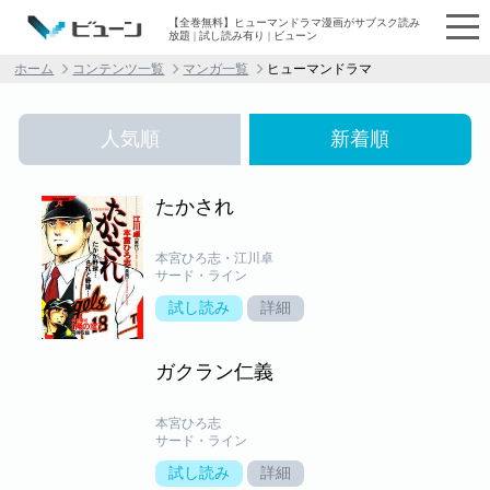
【全巻無料】ヒューマンドラマ漫画がサブスク読み
放題 | 試し読み有り | ビューン
ホーム
コンテンツ一覧
マンガ一覧
ヒューマンドラマ
人気順
新着順
たかされ
本宮ひろ志・江川卓
サード・ライン
試し読み
詳細
ガクラン仁義
本宮ひろ志
サード・ライン
試し読み
詳細