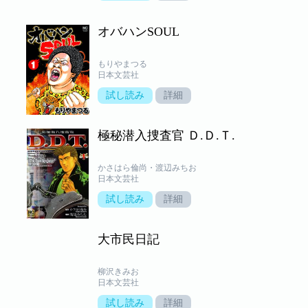
オバハンSOUL
もりやまつる
日本文芸社
試し読み
詳細
極秘潜入捜査官 Ｄ.Ｄ.Ｔ.
かさはら倫尚・渡辺みちお
日本文芸社
試し読み
詳細
大市民日記
柳沢きみお
日本文芸社
試し読み
詳細