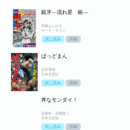
銀牙―流れ星 銀―
高橋よしひろ
サード・ライン
試し読み
詳細
ばっどまん
玉井雪雄
日本文芸社
試し読み
詳細
丼なモンダイ！
花形怜・吉開寛二
日本文芸社
試し読み
詳細