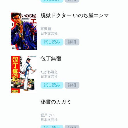
脱獄ドクター いのち屋エンマ
富沢順
日本文芸社
試し読み
詳細
包丁無宿
たがわ靖之
日本文芸社
試し読み
詳細
秘書のカガミ
堀戸けい
日本文芸社