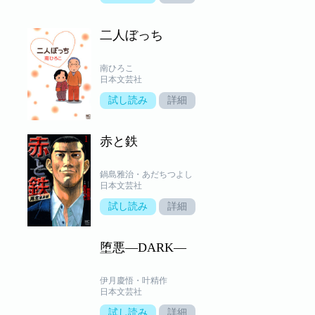
二人ぼっち
南ひろこ
日本文芸社
試し読み
詳細
赤と鉄
鍋島雅治・あだちつよし
日本文芸社
試し読み
詳細
堕悪―DARK―
伊月慶悟・叶精作
日本文芸社
試し読み
詳細