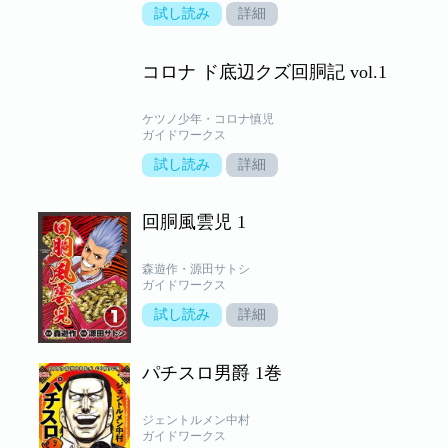
試し読み
詳細
コロナ ド底辺クズ回胴記 vol.1
ケツノ少年・コロナ慎児
ガイドワークス
試し読み
詳細
回胴風雲児 1
森遊作・源田サトシ
ガイドワークス
試し読み
詳細
パチスロ男爵 1巻
ジェントルメン中村
ガイドワークス