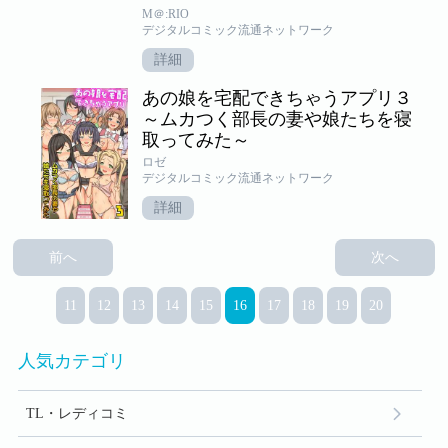
M＠:RIO
デジタルコミック流通ネットワーク
詳細
あの娘を宅配できちゃうアプリ３
～ムカつく部長の妻や娘たちを寝
取ってみた～
ロゼ
デジタルコミック流通ネットワーク
詳細
前へ
次へ
11
12
13
14
15
16
17
18
19
20
人気カテゴリ
TL・レディコミ