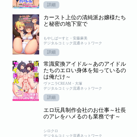
詳細
カースト上位の清純派お嬢様たち
と秘密の地下室で
もやしばーすと・安藤麻美
デジタルコミック流通ネットワーク
詳細
常識変換アイドル～あのアイドル
たちのエロい身体を知っているの
は俺だけ～
ヴァニラCREAM・大塚
デジタルコミック流通ネットワーク
詳細
エロ玩具制作会社のお仕事～社長
のアレをハメるのも業務です～
シロクロ
デジタルコミック流通ネットワーク