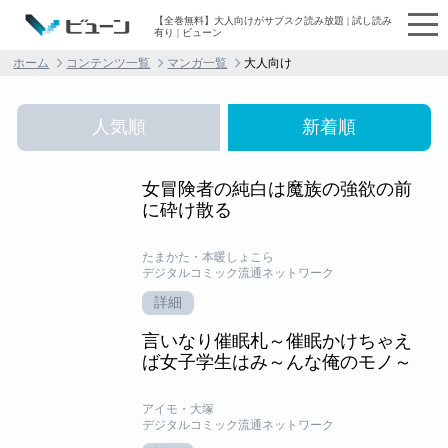
【全巻無料】大人向けがサブスク読み放題 | 試し読み
有り | ビューン
ホーム
コンテンツ一覧
マンガ一覧
大人向け
人気順
新着順
女冒険者の純白は魔族の強欲の前
に砕け散る
たまかた・本暖しょこら
デジタルコミック流通ネットワーク
詳細
言いなり催眠札～催眠かけちゃえ
ば女子学生はみ～んな俺のモノ～
アイモ・大塚
デジタルコミック流通ネットワーク