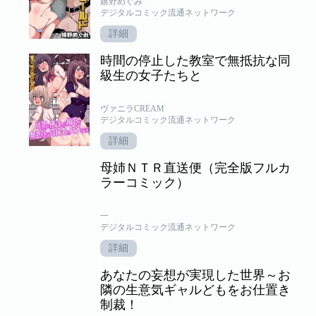
嬉野めぐみ
デジタルコミック流通ネットワーク
詳細
時間の停止した教室で無抵抗な同
級生の女子たちと
ヴァニラCREAM
デジタルコミック流通ネットワーク
詳細
母姉ＮＴＲ直送便（完全版フルカ
ラーコミック）
一
デジタルコミック流通ネットワーク
詳細
あなたの妄想が実現した世界～お
隣の生意気ギャルどもをお仕置き
制裁！