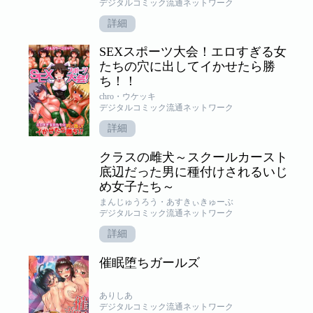
デジタルコミック流通ネットワーク
詳細
SEXスポーツ大会！エロすぎる女
たちの穴に出してイかせたら勝
ち！！
chro・ウケッキ
デジタルコミック流通ネットワーク
詳細
クラスの雌犬～スクールカースト
底辺だった男に種付けされるいじ
め女子たち～
まんじゅうろう・あすきぃきゅーぶ
デジタルコミック流通ネットワーク
詳細
催眠堕ちガールズ
ありしあ
デジタルコミック流通ネットワーク