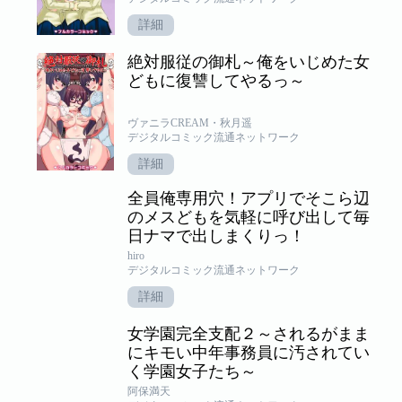
詳細
絶対服従の御札～俺をいじめた女
どもに復讐してやるっ～
ヴァニラCREAM・秋月遥
デジタルコミック流通ネットワーク
詳細
全員俺専用穴！アプリでそこら辺
のメスどもを気軽に呼び出して毎
日ナマで出しまくりっ！
hiro
デジタルコミック流通ネットワーク
詳細
女学園完全支配２～されるがまま
にキモい中年事務員に汚されてい
く学園女子たち～
阿保満天