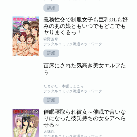
詳細
義務性交で制服女子も巨乳OLも好
みのあの娘ともいつでもどこでも
ヤりまくるっ！
狩野蒼穹
デジタルコミック流通ネットワーク
詳細
苗床にされた気高き美女エルフた
ち
たまかた・本暖しょこら
デジタルコミック流通ネットワーク
詳細
催眠寝取られ彼女～催眠で言いな
りになった彼氏持ちの女をアヘら
せる～
天誅丸
デジタルコミック流通ネットワーク