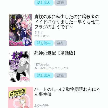
試し読み
詳細
貴族の娘に転生したのに暗殺者の
メイドになりました～早くも死亡
フラグのようです～
きよせ
ライドオン
試し読み
詳細
死神の気配【単話版】
日野あかね
ガールスカウトコミックス
試し読み
詳細
ハートのしっぽ 動物病院わんにゃ
ん事件簿
あやせ理子