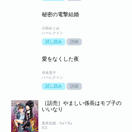
秘密の電撃結婚
斗田めぐみ
ハーレクイン
試し読み
詳細
愛をなくした夜
岸本景子
ハーレクイン
試し読み
詳細
［話売］やましい係長はモブ子の
いいなり
坂井志緒・Sui＊Ka
ICE