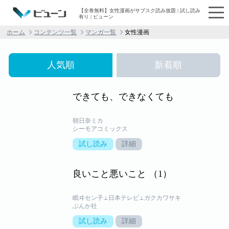
【全巻無料】女性漫画がサブスク読み放題 | 試し読み
有り | ビューン
ホーム
コンテンツ一覧
マンガ一覧
女性漫画
人気順
新着順
できても、できなくても
朝日奈ミカ
シーモアコミックス
試し読み
詳細
良いこと悪いこと （1）
眠ヰセン子⊥日本テレビ⊥ガクカワサキ
ぶんか社
試し読み
詳細