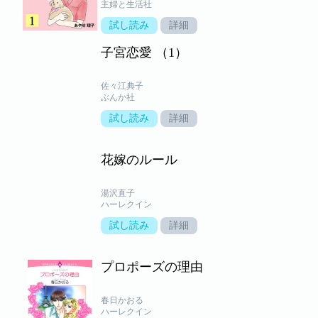
主婦と生活社
試し読み
詳細
子宮恋愛 （1）
佐々江典子
ぶんか社
試し読み
詳細
花嫁のルール
湯沢直子
ハーレクイン
試し読み
詳細
プロポーズの理由
春日かおる
ハーレクイン