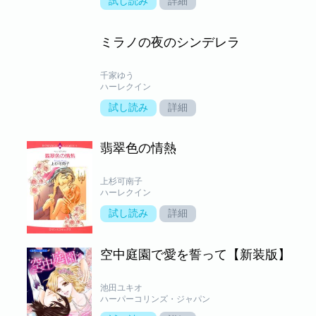
試し読み
詳細
ミラノの夜のシンデレラ
千家ゆう
ハーレクイン
試し読み
詳細
翡翠色の情熱
上杉可南子
ハーレクイン
試し読み
詳細
空中庭園で愛を誓って【新装版】
池田ユキオ
ハーパーコリンズ・ジャパン