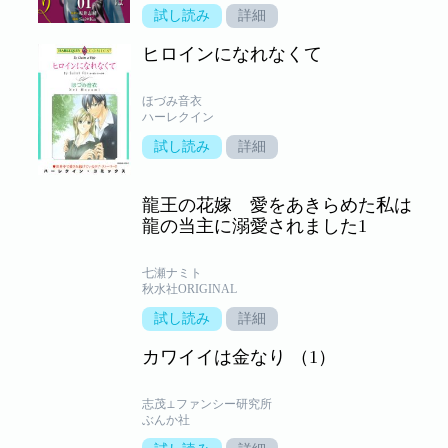
試し読み
詳細
ヒロインになれなくて
ほづみ音衣
ハーレクイン
試し読み
詳細
龍王の花嫁 愛をあきらめた私は
龍の当主に溺愛されました1
七瀬ナミト
秋水社ORIGINAL
試し読み
詳細
カワイイは金なり （1）
志茂⊥ファンシー研究所
ぶんか社