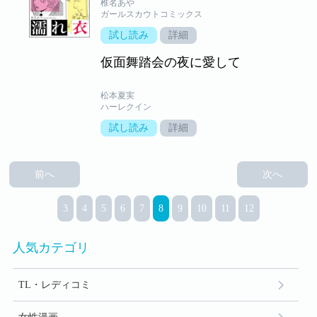
椎名あや
ガールスカウトコミックス
試し読み
詳細
仮面舞踏会の夜に愛して
松本夏実
ハーレクイン
試し読み
詳細
前へ
次へ
3
4
5
6
7
8
9
10
11
12
人気カテゴリ
TL・レディコミ