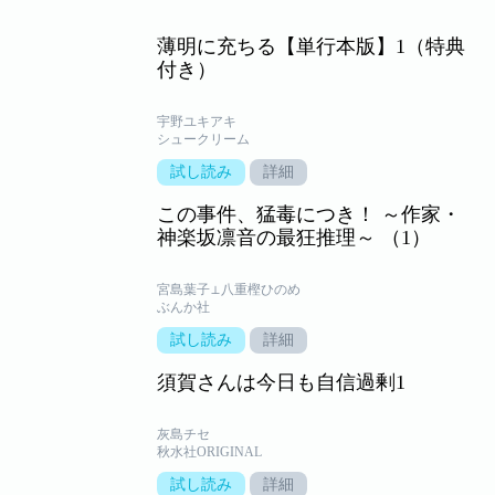
薄明に充ちる【単行本版】1（特典
付き）
宇野ユキアキ
シュークリーム
試し読み
詳細
この事件、猛毒につき！ ～作家・
神楽坂凛音の最狂推理～ （1）
宮島葉子⊥八重樫ひのめ
ぶんか社
試し読み
詳細
須賀さんは今日も自信過剰1
灰島チセ
秋水社ORIGINAL
試し読み
詳細