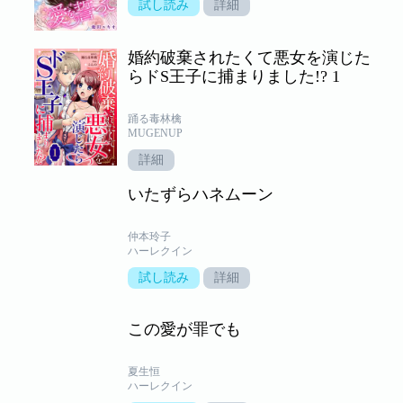
試し読み
詳細
婚約破棄されたくて悪女を演じた
らドS王子に捕まりました!? 1
踊る毒林檎
MUGENUP
詳細
いたずらハネムーン
仲本玲子
ハーレクイン
試し読み
詳細
この愛が罪でも
夏生恒
ハーレクイン