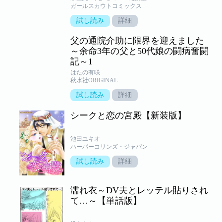
ガールスカウトコミックス
試し読み
詳細
父の通院介助に限界を迎えました
～余命3年の父と50代娘の闘病奮闘
記～1
はたの有咲
秋水社ORIGINAL
試し読み
詳細
シークと恋の宮殿【新装版】
池田ユキオ
ハーパーコリンズ・ジャパン
試し読み
詳細
濡れ衣～DV夫とレッテル貼りされ
て…～【単話版】