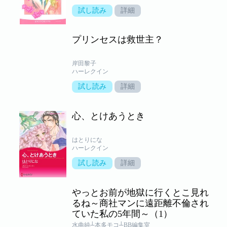
試し読み
詳細
プリンセスは救世主？
岸田黎子
ハーレクイン
試し読み
詳細
心、とけあうとき
はとりにな
ハーレクイン
試し読み
詳細
やっとお前が地獄に行くとこ見れ
るね～商社マンに遠距離不倫され
ていた私の5年間～（1）
水曲純┴本多モコ┴BB編集室