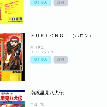
試し読み
詳細
ＦＵＲＬＯＮＧ！ （ハロン）
栗田卓也
Ｊコミックテラス
試し読み
詳細
南総里見八犬伝
本山一城