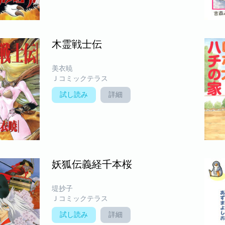
木霊戦士伝
美衣暁
Ｊコミックテラス
試し読み
詳細
妖狐伝義経千本桜
堤抄子
Ｊコミックテラス
試し読み
詳細