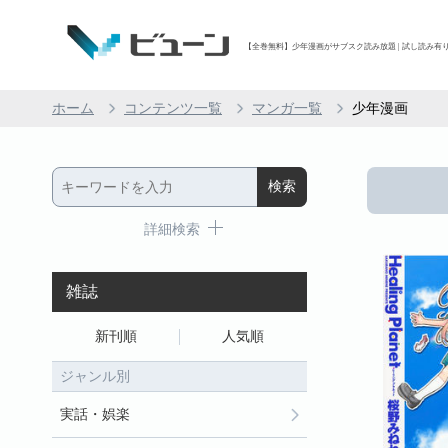
【全巻無料】少年漫画がサブスク読み放題 | 試し読み有り 
ホーム
コンテンツ一覧
マンガ一覧
少年漫画
詳細検索
雑誌
新刊順
人気順
ジャンル別
実話・娯楽