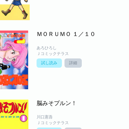
ＭＯＲＵＭＯ １／１０
あろひろし
Ｊコミックテラス
試し読み
詳細
脳みそプルン！
川口憲吾
Ｊコミックテラス