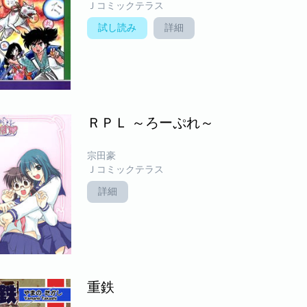
Ｊコミックテラス
試し読み
詳細
ＲＰＬ ～ろーぷれ～
宗田豪
Ｊコミックテラス
詳細
重鉄