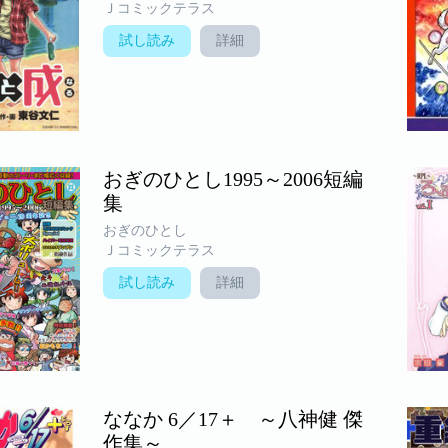
Ｊコミックテラス
試し読み
詳細
おぎのひとし1995～2006短編
集
おぎのひとし
Ｊコミックテラス
試し読み
詳細
ななか 6／17＋ ～八神健 傑
作集～