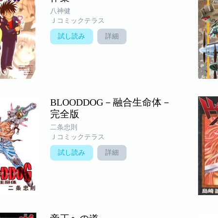
八神健
Ｊコミックテラス
試し読み
詳細
BLOODDOG－融合生命体－
完全版
二条忠則
Ｊコミックテラス
試し読み
詳細