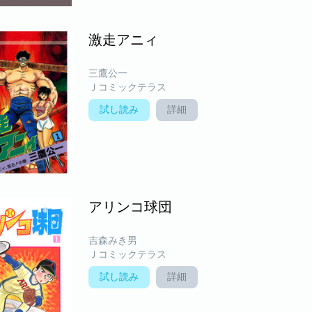
激走アニィ
三鷹公一
Ｊコミックテラス
試し読み
詳細
アリンコ球団
吉森みき男
Ｊコミックテラス
試し読み
詳細