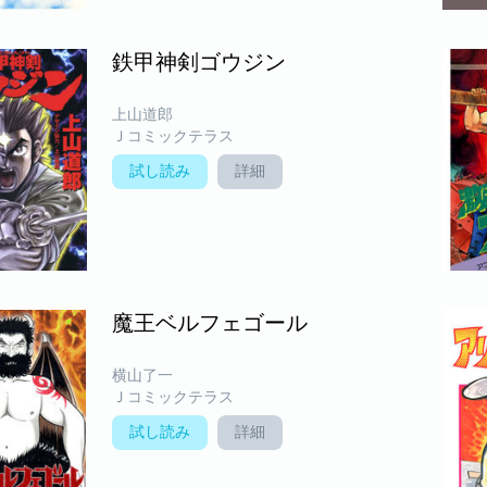
鉄甲神剣ゴウジン
上山道郎
Ｊコミックテラス
試し読み
詳細
魔王ベルフェゴール
横山了一
Ｊコミックテラス
試し読み
詳細