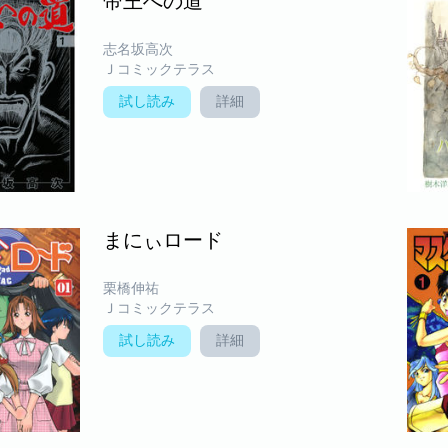
帝王への道
志名坂高次
Ｊコミックテラス
試し読み
詳細
まにぃロード
栗橋伸祐
Ｊコミックテラス
試し読み
詳細