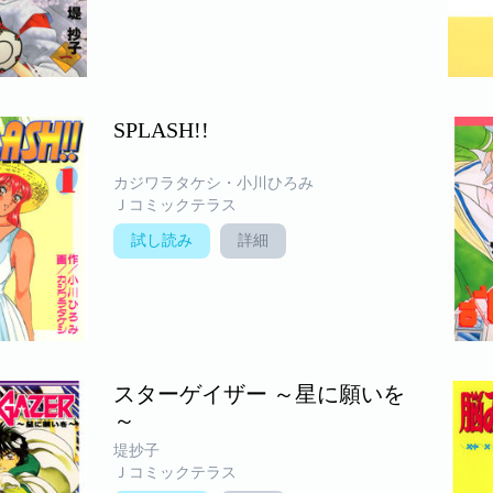
SPLASH!!
カジワラタケシ・小川ひろみ
Ｊコミックテラス
試し読み
詳細
スターゲイザー ～星に願いを
～
堤抄子
Ｊコミックテラス