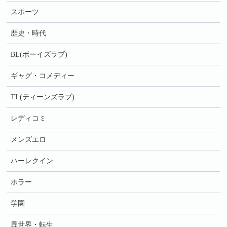
スポーツ
歴史・時代
BL(ボーイズラブ)
ギャグ・コメディー
TL(ティーンズラブ)
レディコミ
メンズエロ
ハーレクイン
ホラー
学園
異世界・転生