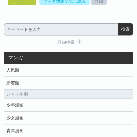
ト、編集者とアシスタント…。出版漫画業界の闇を
ブック放題で試し読み
詳細
内田春菊が晒す！【第３弾】
詳細検索
マンガ
人気順
新着順
ジャンル別
少年漫画
少女漫画
青年漫画