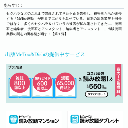
あらすじ：
セクハラなどのこれまで隠蔽されてきた不正を告発し、被害者たちが連帯
する「MeToo運動」が世界で広がりをみせている。日本の出版業界も例外
ではなく、多くのセクハラ＆パワハラの被害が揉み消されてきた…。漫画
家と編集者、漫画家とアシスタント、編集者とアシスタント…。出版漫画
業界の闇を内田春菊が晒す！【第１弾】
出版MeToo&Dishの提供中サービス