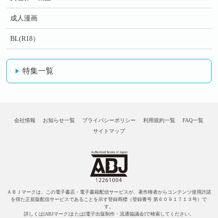
成人漫画
BL(R18）
特集一覧
会社情報
お知らせ一覧
プライバシーポリシー
利用規約一覧
FAQ一覧
サイトマップ
ＡＢＪマークは、この電子書店・電子書籍配信サービスが、著作権者からコンテンツ使用許諾
を得た正規版配信サービスであることを示す登録商標（登録番号 第６０９１７１３号）で
す。
詳しくは[ABJマーク]または[電子出版制作・流通協議会]で検索してください。