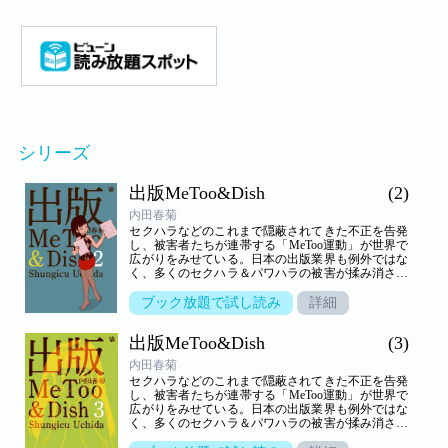
シリーズ
出版MeToo&Dish
(2)
内田春菊
セクハラなどのこれまで隠蔽されてきた不正を告発
し、被害者たちが連帯する「MeToo運動」が世界で
広がりをみせている。日本の出版業界も例外ではな
く、多くのセクハラ＆パワハラの被害が揉み消され
てきた…。漫画家と編集者、漫画家とアシスタン
ト、編集者とアシスタント…。出版漫画業界の闇を
ブック放題で試し読み
詳細
内田春菊が晒す！【第２弾】
出版MeToo&Dish
(3)
内田春菊
セクハラなどのこれまで隠蔽されてきた不正を告発
し、被害者たちが連帯する「MeToo運動」が世界で
広がりをみせている。日本の出版業界も例外ではな
く、多くのセクハラ＆パワハラの被害が揉み消され
てきた…。漫画家と編集者、漫画家とアシスタン