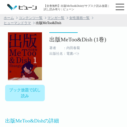
【全巻無料】出版MeToo&Dishがサブスク読み放題 |
試し読み有り | ビューン
ホーム
コンテンツ一覧
マンガ一覧
女性漫画一覧
ヒューマンドラマ
出版MeToo&Dish
出版MeToo&Dish (1巻)
著者 ：内田春菊
出版社名：電書バト
ブック放題で試し
読み
出版MeToo&Dishの詳細