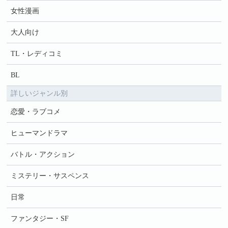
女性漫画
大人向け
TL・レディコミ
BL
詳しいジャンル別
恋愛・ラブコメ
ヒューマンドラマ
バトル・アクション
ミステリー・サスペンス
日常
ファンタジー・SF