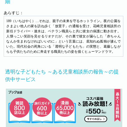
細
あらすじ：
189（いちはやく）…それは、親子の未来を守るホットライン。夜の公園を
さまよい他人の家を訪ね歩く「放置子」の通報を受け、花崎児童相談所の
新任ドライバー・速水は、ベテラン職員らと共に彼女の保護に動き出す。
人懐っこい笑顔を見せるリオナだが、その裏で彼女が漏らした「赤ちゃん
なんか生まれなければいいのに」という言葉には、底知れぬ孤独が滲んで
いた。現代社会の死角にいる「透明な子どもたち」の実態と、葛藤しなが
らも子供たちのために奔走する職員たちの姿を描くヒューマンドラマ。
透明な子どもたち ～ある児童相談所の報告～の提
供中サービス