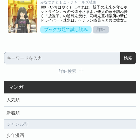
みなづきともこ・チャールズ後藤
マ。
189（いちはやく）…それは、親子の未来を守るホ
ットライン。夜の公園をさまよい他人の家を訪ね歩
く「放置子」の通報を受け、花崎児童相談所の新任
ドライバー・速水は、ベテラン職員らと共に彼女の
保護に動き出す。人懐っこい笑顔を見せるリオナだ
が、その裏で彼女が漏らした「赤ちゃんなんか生ま
ブック放題で試し読み
詳細
れなければいいのに」という言葉には、底知れぬ孤
独が滲んでいた。現代社会の死角にいる「透明な子
どもたち」の実態と、葛藤しながらも子供たちのた
めに奔走する職員たちの姿を描くヒューマンドラ
マ。
詳細検索
マンガ
人気順
新着順
ジャンル別
少年漫画