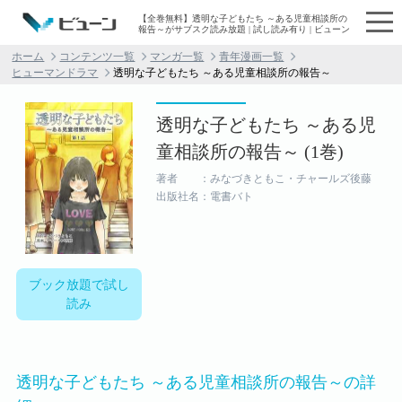
【全巻無料】透明な子どもたち ～ある児童相談所の
報告～がサブスク読み放題 | 試し読み有り | ビューン
ホーム
コンテンツ一覧
マンガ一覧
青年漫画一覧
ヒューマンドラマ
透明な子どもたち ～ある児童相談所の報告～
透明な子どもたち ～ある児
童相談所の報告～ (1巻)
著者 ：みなづきともこ・チャールズ後藤
出版社名：電書バト
ブック放題で試し
読み
透明な子どもたち ～ある児童相談所の報告～の詳