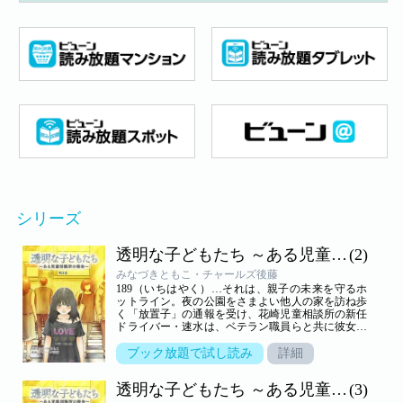
シリーズ
透明な子どもたち ～ある児童相談所の報告～
(2)
みなづきともこ・チャールズ後藤
189（いちはやく）…それは、親子の未来を守るホ
ットライン。夜の公園をさまよい他人の家を訪ね歩
く「放置子」の通報を受け、花崎児童相談所の新任
ドライバー・速水は、ベテラン職員らと共に彼女の
保護に動き出す。人懐っこい笑顔を見せるリオナだ
が、その裏で彼女が漏らした「赤ちゃんなんか生ま
ブック放題で試し読み
詳細
れなければいいのに」という言葉には、底知れぬ孤
独が滲んでいた。現代社会の死角にいる「透明な子
透明な子どもたち ～ある児童相談所の報告～
(3)
どもたち」の実態と、葛藤しながらも子供たちのた
めに奔走する職員たちの姿を描くヒューマンドラ