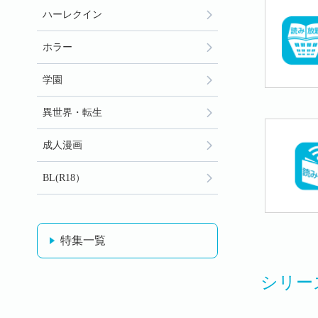
ハーレクイン
ホラー
学園
異世界・転生
成人漫画
BL(R18）
特集一覧
シリー