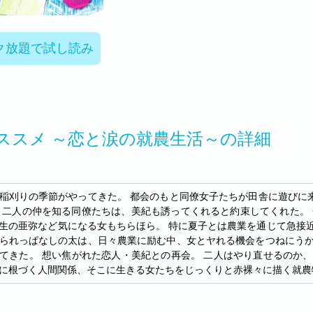
ク放題で試し読み
ススメ ～恋と涙の就農生活～の詳細
稲刈りの季節がやってきた。 都会のもと同僚女子たちが田舎に遊びに
 二人の仲を知る同僚たちは、美紀も誘ってくれると約束してくれた。
生の亜弥など気になる女もちらほら。 特に夏子とは農業を通じて急接
られっぱなしの太は、日々農業に励む中、女とヤれる機会をつねにうか
てきた。 想い焦がれた恋人・美紀との再会。 二人はやり直せるのか
に根づく人間関係、そこに生きる女たちをじっくりと赤裸々に描く就農