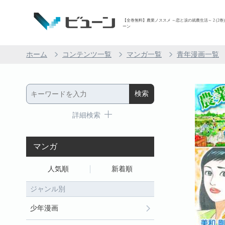
【全巻無料】農業ノススメ ～恋と涙の就農生活～ 2 (2巻)
ーン
ホーム
コンテンツ一覧
マンガ一覧
青年漫画一覧
詳細検索
マンガ
人気順
新着順
ジャンル別
少年漫画