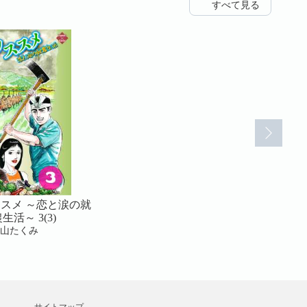
すべて見る
スメ ～恋と涙の就
農業ノススメ ～恋と涙の就
農業ノススメ 
生活～ 3(3)
農生活～ 1(1)
農生活～ 
中山たくみ
美和剛┴中山たくみ
美和剛┴中山たく