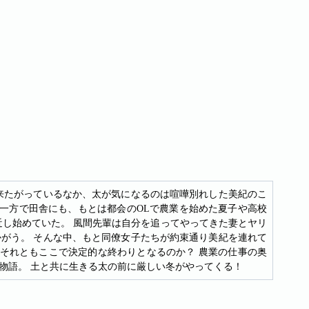
来たがっているなか、太が気になるのは喧嘩別れした美紀のこ
 一方で田舎にも、もとは都会のOLで農業を始めた夏子や高校
近し始めていた。 風間先輩は自分を追ってやってきた妻とヤリ
がう。 そんな中、もと同僚女子たちが約束通り美紀を連れて
、それともここで決定的な終わりとなるのか？ 農業の仕事の奥
物語。 土と共に生きる太の前に厳しい冬がやってくる！