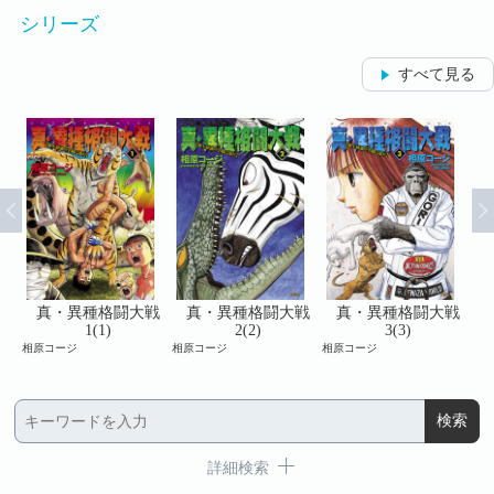
シリーズ
すべて見る
戦
真・異種格闘大戦
真・異種格闘大戦
真・異種格闘大戦
1(1)
2(2)
3(3)
相原コージ
相原コージ
相原コージ
相原
詳細検索