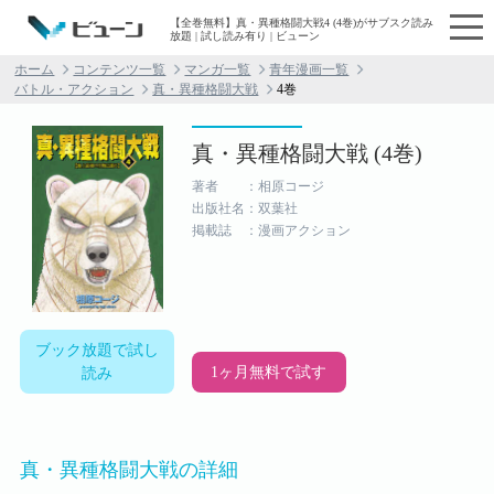
【全巻無料】真・異種格闘大戦4 (4巻)がサブスク読み
放題 | 試し読み有り | ビューン
ホーム
コンテンツ一覧
マンガ一覧
青年漫画一覧
バトル・アクション
真・異種格闘大戦
4巻
真・異種格闘大戦 (4巻)
著者 ：相原コージ
出版社名：双葉社
掲載誌 ：漫画アクション
ブック放題で試し
1ヶ月無料で試す
読み
真・異種格闘大戦の詳細