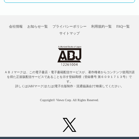
会社情報
お知らせ一覧
プライバシーポリシー
利用規約一覧
FAQ一覧
サイトマップ
ＡＢＪマークは、この電子書店・電子書籍配信サービスが、著作権者からコンテンツ使用許諾
を得た正規版配信サービスであることを示す登録商標（登録番号 第６０９１７１３号）で
す。
詳しくは[ABJマーク]または[電子出版制作・流通協議会]で検索してください。
Copyright© Viewn Corp. All Rights Reserved.