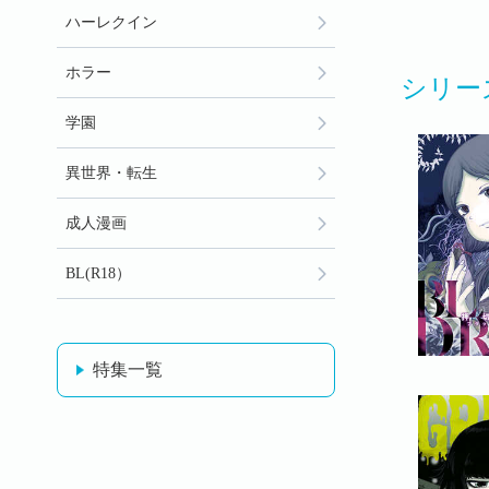
ハーレクイン
ホラー
シリー
学園
異世界・転生
成人漫画
BL(R18）
特集一覧