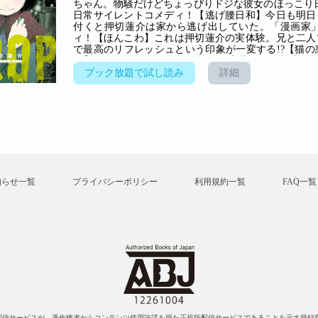
ちゃん。物騒だけどちょっぴりドジな彼女のほっこり
日常サイレントコメディ！【逃げ腰日和】今日も明日
付くと押切蓮介は家から逃げ出していた。「漫画家
ィ！【ほんこわ】これは押切蓮介の実体験。兄と二人
で最高のリフレッシュという印象が一変する!?【猫
ワ】死を目の前にした人の最後の言葉。その探求に
体……!?【深夜の心霊対策】深夜に現れる恐ろしい霊
ブック放題で試し読み
詳細
きの方法をご紹介！【ヒカリの軌跡】平和ボケした現
この土地で過去に起きた事実。改めて考える戦争の悲
知らせ一覧
プライバシーポリシー
利用規約一覧
FAQ一覧
配信サービスが、著作権者からコンテンツ使用許諾を得た正規版配信サービスであることを示す登録商