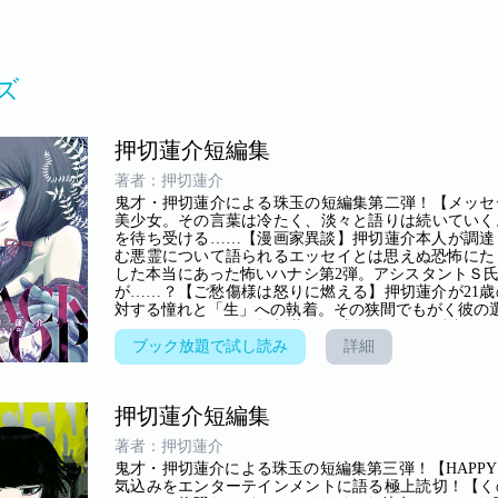
ズ
押切蓮介短編集
著者：押切蓮介
鬼才・押切蓮介による珠玉の短編集第二弾！【メッセ
美少女。その言葉は冷たく、淡々と語りは続いていく
を待ち受ける……【漫画家異談】押切蓮介本人が調達
む悪霊について語られるエッセイとは思えぬ恐怖にたじ
した本当にあった怖いハナシ第2弾。アシスタントＳ
が……？【ご愁傷様は怒りに燃える】押切蓮介が21
対する憧れと「生」への執着。その狭間でもがく彼の選
ット巡りをしていた押切蓮介。成果はゼロで反省会を
男性に思わず話しかける押切だったが、その恐怖に包ま
ブック放題で試し読み
詳細
ションが下がりに下がっている押切蓮介。そんなモチ
なった押切蓮介が神奈川県のとある山道で経験した
～」そう言って訪ねてきた、いつも騒がしいお隣さん
押切蓮介短編集
だと思っていたが、本人に聞くと一人っ子だという。
がーー!?【こえのぬし】群馬県のとある山中。日頃の
著者：押切蓮介
変は深夜1時。テントの外から聞こえるはずのない人
鬼才・押切蓮介による珠玉の短編集第三弾！【HAPP
姉妹、3人で暮らす家族がいた。ある日、妹の足に痣
気込みをエンターテインメントに語る極上読切！【く
が、その痣は人間がつけたものではないようで……？