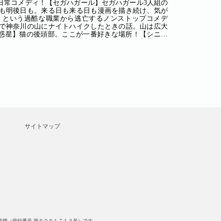
日常コメディ！【セガハガール】セガハガール3人組の
も明後日も。来る日も来る日も漫画を描き続け、気が
」という過酷な職業から逃亡するノンストップコメデ
で神奈川の山にナイトハイクしたときの話。山は広大
の惑星】猫の後頭部。ここが一番好きな場所！【シニギ
取りつかれた一人の医師。彼女自身の最後の言葉は一
！霊！霊！霊！ そんな恐怖から逃げるためのとってお
代に一石を投じる意欲作。戦争。それは私たちが住む
惨さ。サイレントで駆け抜ける極上読切。
サイトマップ
標（登録番号 第６０９１７１３号）です。