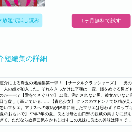
ク放題で試し読み
1ヶ月無料で試す
介短編集の詳細
蓮介による珠玉の短編集第一弾！ 【サークルクラッシャーズ】 「男
一人の姫が加入した。それをきっかけに平和は一変。姫をめぐる男ど
のかーー!? 【愛をてさぐりで】 33歳。満たされない男。彼女がい
日も虚しく轟いている…… 【青色少女】 クラスのマドンナで妖精が
悪いマサエ。アリスへの嫉妬が限界に達したマサエは思わずドロップ
 【夏のおもいで】 中学3年の夏。良太は母と山口県の親戚の集まりに
ぎて、ただならぬ雰囲気をかもし出すこの兄妹に良太の興味は津々で…