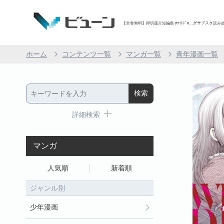
【全巻無料】押切蓮介短編集 ﾎﾜｲﾄﾄﾞﾛ…がサブスク読み放題
ホーム
コンテンツ一覧
マンガ一覧
青年漫画一覧
詳細検索
マンガ
人気順
新着順
ジャンル別
少年漫画