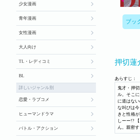
少女漫画
青年漫画
ブッ
女性漫画
大人向け
押切蓮
TL・レディコミ
BL
あらすじ：
詳しいジャンル別
鬼才・押切
ル。そこに
恋愛・ラブコメ
に道はない
な叫びは今
ヒューマンドラマ
きと性格が
しーー!?
ん。親密す
バトル・アクション