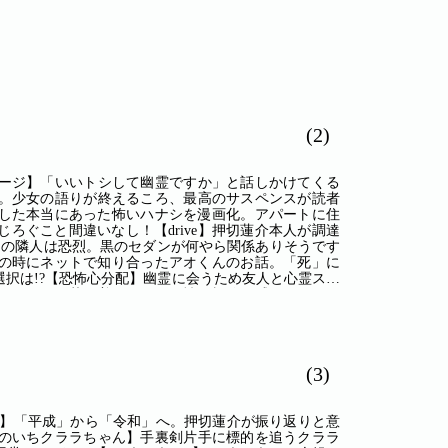
(2)
ージ】「いいトシして幽霊ですか」と話しかけてくる
。少女の語りが終えるころ、最高のサスペンスが読者
した本当にあった怖いハナシを漫画化。アパートに住
ろぐこと間違いなし！【drive】押切蓮介本人が調達
氏の隣人は恐烈。黒のセダンが何やら関係ありそうです
歳の時にネットで知り合ったアオくんのお話。「死」に
択は!?【恐怖心分配】幽霊に会うため友人と心霊スポ
していると落ち着きのない男性の視線を感じる。その
れる結果に!?【とわいらいと】心霊に対するモチベー
ベーションを上げるため自身を美少女化！ 女の子と
絶品の怪談！【無力なあの子に抱擁を】「オバケ怖い
の子供。仲の良い兄弟と愛くるしい喧嘩をしているの
(3)
泣きじゃくるその子の指さす先には信じられない光景
ストレスを発散するためソロキャンプを楽しむ女性。異
の声がしたことから始まる……【貉】とある山村。父と
Y】「平成」から「令和」へ。押切蓮介が振り返りと意
のようなものが見つかる。「接吻の痕じゃ」と言う父だ
のいちクララちゃん】手裏剣片手に標的を追うクララ