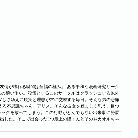
の友情が壊れる瞬間は至福の極み」 ある平和な漫画研究サーク
もの醜い争い。殺伐とするこのサークルはクラッシュする以外
ない寂しさゆえに現実と理想が常に交差する毎日。そんな男の悲痛
見える不思議ちゃん・アリス。そんな彼女を疎ましく思う、目つ
キックを放ってしまう。この行動がとんでもない出来事に発展
顔を出した。そこで出会った1つ歳上の隆くんとその妹カオルちゃ
…