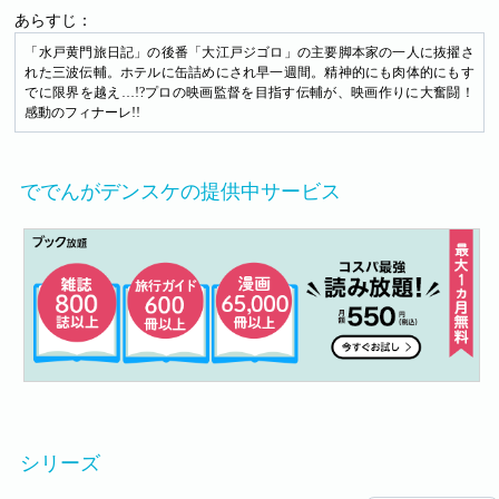
あらすじ：
「水戸黄門旅日記」の後番「大江戸ジゴロ」の主要脚本家の一人に抜擢さ
れた三波伝輔。ホテルに缶詰めにされ早一週間。精神的にも肉体的にもす
でに限界を越え…!?プロの映画監督を目指す伝輔が、映画作りに大奮闘！
感動のフィナーレ!!
ででんがデンスケの提供中サービス
シリーズ