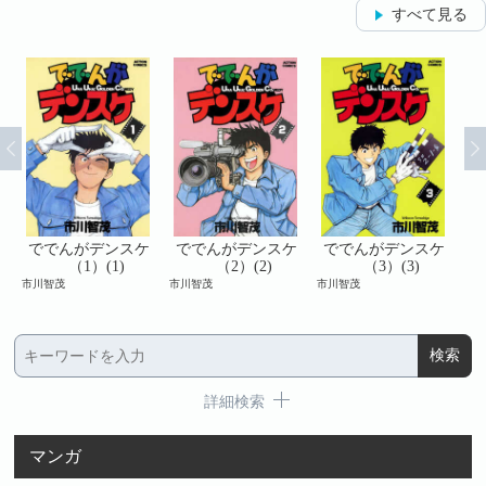
すべて見る
スケ
ででんがデンスケ
ででんがデンスケ
ででんがデンスケ
（1）(1)
（2）(2)
（3）(3)
市川智茂
市川智茂
市川智茂
市川
詳細検索
マンガ