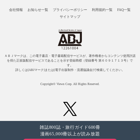
会社情報
お知らせ一覧
プライバシーポリシー
利用規約一覧
FAQ一覧
サイトマップ
ＡＢＪマークは、この電子書店・電子書籍配信サービスが、著作権者からコンテンツ使用許諾
を得た正規版配信サービスであることを示す登録商標（登録番号 第６０９１７１３号）で
す。
詳しくは[ABJマーク]または[電子出版制作・流通協議会]で検索してください。
Copyright© Viewn Corp. All Rights Reserved.
雑誌800誌・旅行ガイド600冊
漫画65,000冊以上が読み放題