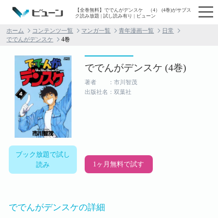
【全巻無料】ででんがデンスケ （4） (4巻)がサブス
ク読み放題 | 試し読み有り | ビューン
ホーム
コンテンツ一覧
マンガ一覧
青年漫画一覧
日常
ででんがデンスケ
4巻
ででんがデンスケ (4巻)
著者 ：市川智茂
出版社名：双葉社
ブック放題で試し
1ヶ月無料で試す
読み
ででんがデンスケの詳細