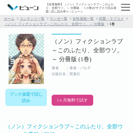
【全巻無料】（ノン）フィクションラブ～このふた
り、全部ウソ。～ 分冊版 ： 1 (1巻)がサブスク読み放
題 | 試し読み有り | ビューン
ホーム
コンテンツ一覧
マンガ一覧
女性漫画一覧
恋愛・ラブコメ
（ノン）フィクションラブ～このふたり、全部ウソ。～ 分冊版
1巻
（ノン）フィクションラブ
～このふたり、全部ウソ。
～ 分冊版 (1巻)
著者 ：著者：パち子
出版社名：双葉社
ブック放題で試し
1ヶ月無料で試す
読み
（ノン）フィクションラブ～このふたり、全部ウ