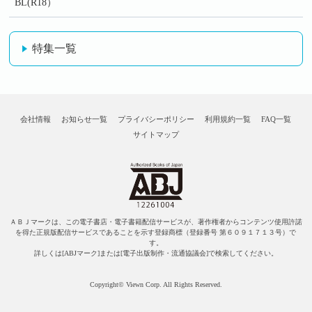
BL(R18）
特集一覧
会社情報
お知らせ一覧
プライバシーポリシー
利用規約一覧
FAQ一覧
サイトマップ
ＡＢＪマークは、この電子書店・電子書籍配信サービスが、著作権者からコンテンツ使用許諾
を得た正規版配信サービスであることを示す登録商標（登録番号 第６０９１７１３号）で
す。
詳しくは[ABJマーク]または[電子出版制作・流通協議会]で検索してください。
Copyright© Viewn Corp. All Rights Reserved.