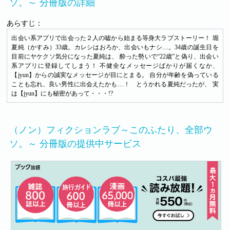
ソ。～ 分冊版の詳細
あらすじ：
出会い系アプリで出会った２人の嘘から始まる等身大ラブストーリー！ 堀
夏純（かすみ）33歳。カレシはおろか、出会いもナシ…。34歳の誕生日を
目前にヤケクソ気分になった夏純は、 酔った勢いで“22歳”と偽り、出会い
系アプリに登録してしまう！ 不健全なメッセージばかりが届くなか、
【jyun】からの誠実なメッセージが目にとまる。 自分が年齢を偽っている
ことも忘れ、良い男性に出会えたかも…！ とうかれる夏純だったが、 実
は【jyun】にも秘密があって・・・!?
（ノン）フィクションラブ～このふたり、全部ウ
ソ。～ 分冊版の提供中サービス