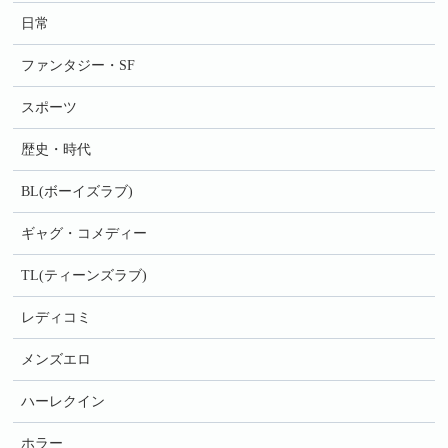
日常
ファンタジー・SF
スポーツ
歴史・時代
BL(ボーイズラブ)
ギャグ・コメディー
TL(ティーンズラブ)
レディコミ
メンズエロ
ハーレクイン
ホラー