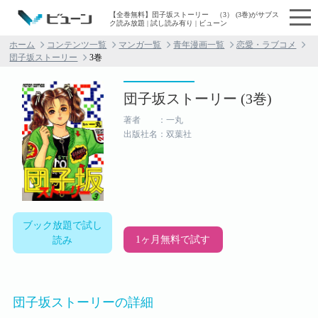
【全巻無料】団子坂ストーリー （3） (3巻)がサブス
ク読み放題 | 試し読み有り | ビューン
ホーム
コンテンツ一覧
マンガ一覧
青年漫画一覧
恋愛・ラブコメ
団子坂ストーリー
3巻
団子坂ストーリー (3巻)
著者 ：一丸
出版社名：双葉社
ブック放題で試し
1ヶ月無料で試す
読み
団子坂ストーリーの詳細