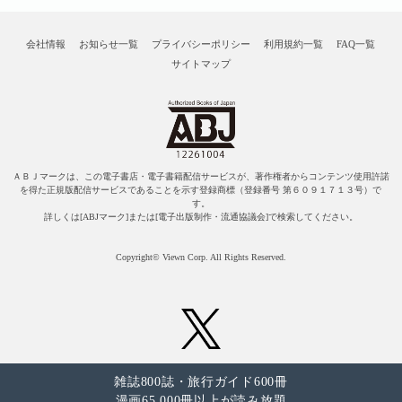
会社情報
お知らせ一覧
プライバシーポリシー
利用規約一覧
FAQ一覧
サイトマップ
ＡＢＪマークは、この電子書店・電子書籍配信サービスが、著作権者からコンテンツ使用許諾
を得た正規版配信サービスであることを示す登録商標（登録番号 第６０９１７１３号）で
す。
詳しくは[ABJマーク]または[電子出版制作・流通協議会]で検索してください。
Copyright© Viewn Corp. All Rights Reserved.
雑誌800誌・旅行ガイド600冊
漫画65,000冊以上が読み放題