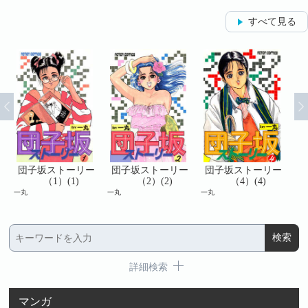
すべて見る
リー
団子坂ストーリー
団子坂ストーリー
団子坂ストーリー
（1）(1)
（2）(2)
（4）(4)
一丸
一丸
一丸
一丸
詳細検索
マンガ