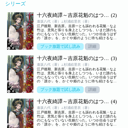
シリーズ
十六夜綺譚～吉原花魁のはつ恋～ 分冊版
(2)
逢坂八代（著）⊥杉浦絵里衣（著）
江戸後期、新吉原。吉原一とも謳われる花魁・なよ
竹は、意気と張りを身上としつつも、いまだ誰のも
のにもなっていない生娘だった。いつか出会うはず
の「誰か」を、かぐや姫のように待ち続けるなよ
竹。そんな彼女の元へ、京からふたりの男がやって
きた──。天涯孤独の花魁が知った“初めての恋”を
ブック放題で試し読み
詳細
描く純愛物語！
十六夜綺譚～吉原花魁のはつ恋～ 分冊版
(3)
逢坂八代（著）⊥杉浦絵里衣（著）
江戸後期、新吉原。吉原一とも謳われる花魁・なよ
竹は、意気と張りを身上としつつも、いまだ誰のも
のにもなっていない生娘だった。いつか出会うはず
の「誰か」を、かぐや姫のように待ち続けるなよ
竹。そんな彼女の元へ、京からふたりの男がやって
きた──。天涯孤独の花魁が知った“初めての恋”を
ブック放題で試し読み
詳細
描く純愛物語！
十六夜綺譚～吉原花魁のはつ恋～ 分冊版
(4)
逢坂八代（著）⊥杉浦絵里衣（著）
江戸後期、新吉原。吉原一とも謳われる花魁・なよ
竹は、意気と張りを身上としつつも、いまだ誰のも
のにもなっていない生娘だった。いつか出会うはず
の「誰か」を、かぐや姫のように待ち続けるなよ