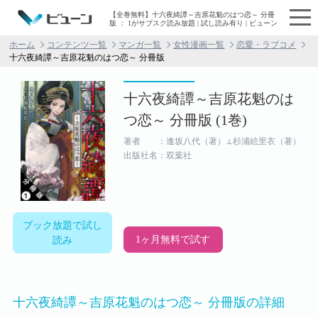
【全巻無料】十六夜綺譚～吉原花魁のはつ恋～ 分冊
版 ： 1がサブスク読み放題 | 試し読み有り | ビューン
ホーム
コンテンツ一覧
マンガ一覧
女性漫画一覧
恋愛・ラブコメ
十六夜綺譚～吉原花魁のはつ恋～ 分冊版
十六夜綺譚～吉原花魁のは
つ恋～ 分冊版 (1巻)
著者 ：逢坂八代（著）⊥杉浦絵里衣（著）
出版社名：双葉社
ブック放題で試し
1ヶ月無料で試す
読み
十六夜綺譚～吉原花魁のはつ恋～ 分冊版の詳細