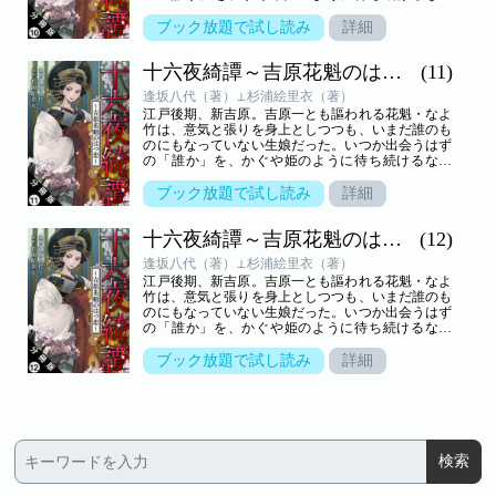
竹。そんな彼女の元へ、京からふたりの男がやって
きた──。天涯孤独の花魁が知った“初めての恋”を
ブック放題で試し読み
詳細
描く純愛物語！
十六夜綺譚～吉原花魁のはつ恋～ 分冊版
(11)
逢坂八代（著）⊥杉浦絵里衣（著）
江戸後期、新吉原。吉原一とも謳われる花魁・なよ
竹は、意気と張りを身上としつつも、いまだ誰のも
のにもなっていない生娘だった。いつか出会うはず
の「誰か」を、かぐや姫のように待ち続けるなよ
竹。そんな彼女の元へ、京からふたりの男がやって
きた──。天涯孤独の花魁が知った“初めての恋”を
ブック放題で試し読み
詳細
描く純愛物語！
十六夜綺譚～吉原花魁のはつ恋～ 分冊版
(12)
逢坂八代（著）⊥杉浦絵里衣（著）
江戸後期、新吉原。吉原一とも謳われる花魁・なよ
竹は、意気と張りを身上としつつも、いまだ誰のも
のにもなっていない生娘だった。いつか出会うはず
の「誰か」を、かぐや姫のように待ち続けるなよ
竹。そんな彼女の元へ、京からふたりの男がやって
きた──。天涯孤独の花魁が知った“初めての恋”を
ブック放題で試し読み
詳細
描く純愛物語！