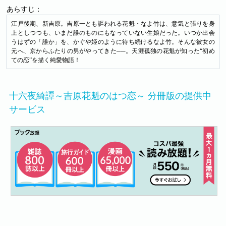
あらすじ：
江戸後期、新吉原。吉原一とも謳われる花魁・なよ竹は、意気と張りを身
上としつつも、いまだ誰のものにもなっていない生娘だった。いつか出会
うはずの「誰か」を、かぐや姫のように待ち続けるなよ竹。そんな彼女の
元へ、京からふたりの男がやってきた──。天涯孤独の花魁が知った“初め
ての恋”を描く純愛物語！
十六夜綺譚～吉原花魁のはつ恋～ 分冊版の提供中
サービス