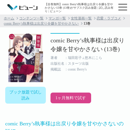
【全巻無料】comic Berry’s執事様は出戻り令嬢を甘や
かさない13巻 (13巻)がサブスク読み放題 | 試し読み有
り | ビューン
ホーム
コンテンツ一覧
マンガ一覧
女性漫画一覧
恋愛・ラブコメ
comic Berry’s執事様は出戻り令嬢を甘やかさない
13巻
comic Berry’s執事様は出戻り
令嬢を甘やかさない (13巻)
著者 ：瑞田彩子⊥悠木にこら
出版社名：スターツ出版
掲載誌 ：comic Berry's
ブック放題で試し
1ヶ月無料で試す
読み
comic Berry’s執事様は出戻り令嬢を甘やかさないの