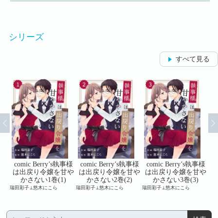
シリーズ
すべて見る
事様
comic Berry’s執事様
comic Berry’s執事様
comic Berry’s執事様
c
甘や
は出戻り令嬢を甘や
は出戻り令嬢を甘や
は出戻り令嬢を甘や
は
)
かさない1巻(1)
かさない2巻(2)
かさない3巻(3)
瑞田彩子⊥悠木にこら
瑞田彩子⊥悠木にこら
瑞田彩子⊥悠木にこら
瑞田