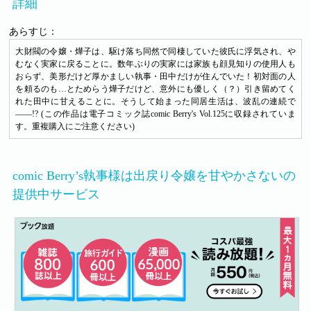
詳細
あらすじ：
大財閥の令嬢・燁子は、駆け落ち同然で同棲していた彼氏に浮気され、や
むなく実家に戻ることに。数年ぶりの実家には家族も顔見知りの使用人も
おらず、美形だけど厚かましい執事・田中だけが住んでいた！初対面の人
を頼るのも…とためらう燁子だけど、意外にも優しく（？）引き留めてく
れた田中に甘えることに。そうして始まった同居生活は、波乱の連続で
――!? (この作品は電子コミック誌comic Berry's Vol.125に収録されていま
す。重複購入にご注意ください)
comic Berry’s執事様は出戻り令嬢を甘やかさないの
提供中サービス