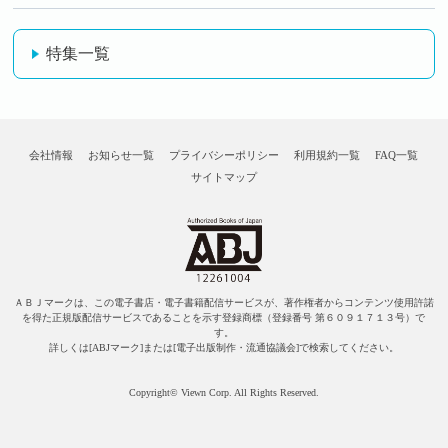
特集一覧
会社情報
お知らせ一覧
プライバシーポリシー
利用規約一覧
FAQ一覧
サイトマップ
ＡＢＪマークは、この電子書店・電子書籍配信サービスが、著作権者からコンテンツ使用許諾
を得た正規版配信サービスであることを示す登録商標（登録番号 第６０９１７１３号）で
す。
詳しくは[ABJマーク]または[電子出版制作・流通協議会]で検索してください。
Copyright© Viewn Corp. All Rights Reserved.