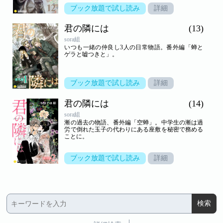
ブック放題で試し読み
詳細
君の隣には
(13)
sora組
いつも一緒の仲良し3人の日常物語。番外編「蝉と
ゲラと嘘つきと」。
ブック放題で試し読み
詳細
君の隣には
(14)
sora組
漸の過去の物語、番外編「空蝉」。中学生の漸は過
労で倒れた玉子の代わりにある座敷を秘密で務める
ことに。
ブック放題で試し読み
詳細