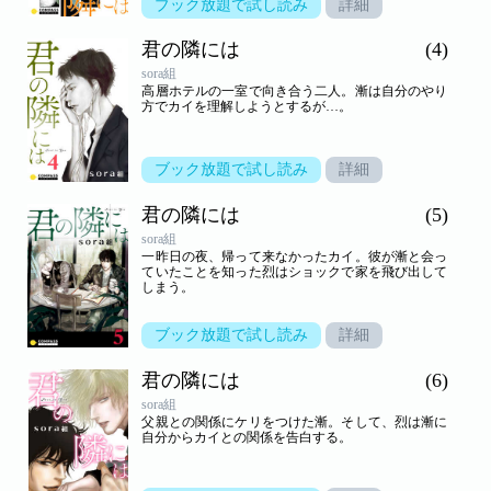
ブック放題で試し読み
詳細
君の隣には
(4)
sora組
高層ホテルの一室で向き合う二人。漸は自分のやり
方でカイを理解しようとするが…。
ブック放題で試し読み
詳細
君の隣には
(5)
sora組
一昨日の夜、帰って来なかったカイ。彼が漸と会っ
ていたことを知った烈はショックで家を飛び出して
しまう。
ブック放題で試し読み
詳細
君の隣には
(6)
sora組
父親との関係にケリをつけた漸。そして、烈は漸に
自分からカイとの関係を告白する。