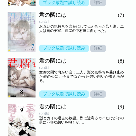
ブック放題で試し読み
詳細
君の隣には
(7)
sora組
お互いの気持ちを言葉にして伝え合った烈と漸。二
人は漸の実家、置屋の中村屋に向かった。
ブック放題で試し読み
詳細
君の隣には
(8)
sora組
空蝉の間で向かい合う二人。漸の気持ちを受け止め
た烈の心に、今までなかった強い想いが沸きあが
る。
ブック放題で試し読み
詳細
君の隣には
(9)
sora組
烈とカイの過去の物語。烈に近寄るカイだけがその
男に不審な想いを抱くが…。