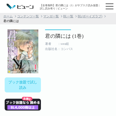
【全巻無料】君の隣には（1）がサブスク読み放題 |
試し読み有り | ビューン
ホーム
コンテンツ一覧
マンガ一覧
BL一覧
BL(ボーイズラブ)
君の隣には
君の隣には (1巻)
著者 ：sora組
出版社名：コンパス
ブック放題で試し
読み