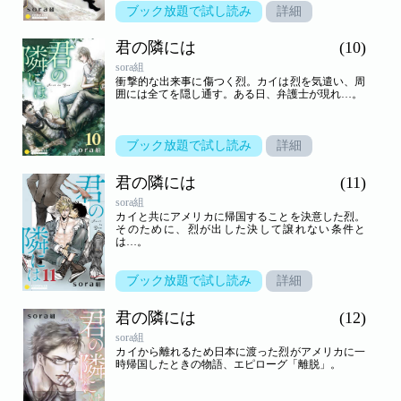
ブック放題で試し読み
詳細
君の隣には
(10)
sora組
衝撃的な出来事に傷つく烈。カイは烈を気遣い、周
囲には全てを隠し通す。ある日、弁護士が現れ…。
ブック放題で試し読み
詳細
君の隣には
(11)
sora組
カイと共にアメリカに帰国することを決意した烈。
そのために、烈が出した決して譲れない条件と
は…。
ブック放題で試し読み
詳細
君の隣には
(12)
sora組
カイから離れるため日本に渡った烈がアメリカに一
時帰国したときの物語、エピローグ「離脱」。