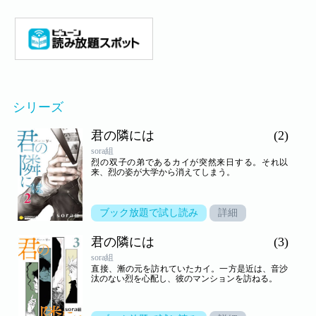
シリーズ
君の隣には
(2)
sora組
烈の双子の弟であるカイが突然来日する。それ以
来、烈の姿が大学から消えてしまう。
ブック放題で試し読み
詳細
君の隣には
(3)
sora組
直接、漸の元を訪れていたカイ。一方是近は、音沙
汰のない烈を心配し、彼のマンションを訪ねる。