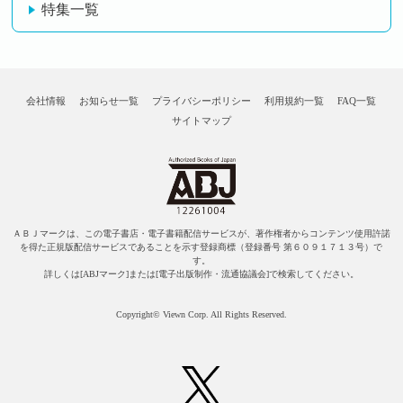
特集一覧
会社情報
お知らせ一覧
プライバシーポリシー
利用規約一覧
FAQ一覧
サイトマップ
ＡＢＪマークは、この電子書店・電子書籍配信サービスが、著作権者からコンテンツ使用許諾
を得た正規版配信サービスであることを示す登録商標（登録番号 第６０９１７１３号）で
す。
詳しくは[ABJマーク]または[電子出版制作・流通協議会]で検索してください。
Copyright© Viewn Corp. All Rights Reserved.