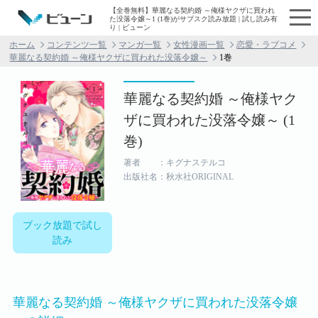
【全巻無料】華麗なる契約婚 ～俺様ヤクザに買われ
た没落令嬢～1 (1巻)がサブスク読み放題 | 試し読み有
り | ビューン
ホーム
コンテンツ一覧
マンガ一覧
女性漫画一覧
恋愛・ラブコメ
華麗なる契約婚 ～俺様ヤクザに買われた没落令嬢～
1巻
華麗なる契約婚 ～俺様ヤク
ザに買われた没落令嬢～ (1
巻)
著者 ：キグナステルコ
出版社名：秋水社ORIGINAL
ブック放題で試し
読み
華麗なる契約婚 ～俺様ヤクザに買われた没落令嬢