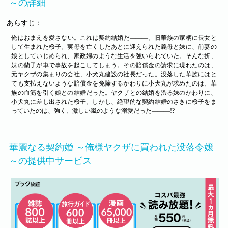
～の詳細
あらすじ：
俺はおまえを愛さない。これは契約結婚だ―――。旧華族の家柄に長女と
して生まれた桜子。実母を亡くしたあとに迎えられた義母と妹に、前妻の
娘としていじめられ、家政婦のような生活を強いられていた。そんな折、
妹の蘭子が車で事故を起こしてしまう。その賠償金の請求に現れたのは、
元ヤクザの集まりの会社、小犬丸建設の社長だった。没落した華族にはと
ても支払えないような賠償金を免除するかわりに小犬丸が求めたのは、華
族の血筋を引く娘との結婚だった。ヤクザとの結婚を渋る妹のかわりに、
小犬丸に差し出された桜子。しかし、絶望的な契約結婚のさきに桜子をま
っていたのは、強く、激しい嵐のような溺愛だった―――!?
華麗なる契約婚 ～俺様ヤクザに買われた没落令嬢
～の提供中サービス