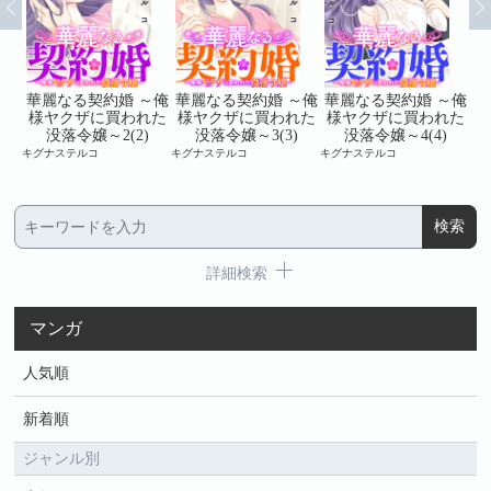
～俺
華麗なる契約婚 ～俺
華麗なる契約婚 ～俺
華麗なる契約婚 ～俺
華
れた
様ヤクザに買われた
様ヤクザに買われた
様ヤクザに買われた
様
没落令嬢～2(2)
没落令嬢～3(3)
没落令嬢～4(4)
キグナステルコ
キグナステルコ
キグナステルコ
キグ
詳細検索
マンガ
人気順
新着順
ジャンル別