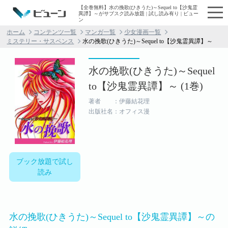
【全巻無料】水の挽歌(ひきうた)～Sequel to【沙鬼霊
異譚】～がサブスク読み放題 | 試し読み有り | ビュー
ン
ホーム
コンテンツ一覧
マンガ一覧
少女漫画一覧
ミステリー・サスペンス
水の挽歌(ひきうた)～Sequel to【沙鬼霊異譚】～
水の挽歌(ひきうた)～Sequel
to【沙鬼霊異譚】～ (1巻)
著者 ：伊藤結花理
出版社名：オフィス漫
ブック放題で試し
読み
水の挽歌(ひきうた)～Sequel to【沙鬼霊異譚】～の