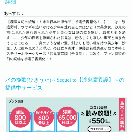
詳細
あらすじ：
【秘蔵＆幻の続編！！未単行本出版作品、初電子書籍化！！】ここはＩ県
透野村。ウサギを追いかける少年を連れ去るのはひとりの美少女。沙鬼の
前に現れた連れ去られた少年と美少女は謎の歌を歌い、忽然と姿を消
す……。少年の捜索を依頼された沙鬼は、恐ろしくも哀しい事実と向き合
うことになる……。炎のような赫い髪、淵よりも碧い瞳を持つ美少年・沙
鬼。人は彼を鬼の子と呼ぶ。今は亡き奇才・伊藤結花理先生が放つ本格ミ
ステリーホラーシリーズ『沙鬼霊異譚（全３巻）』に次ぐ、ファン待望の
幻の続編を初電子書籍化！！
水の挽歌(ひきうた)～Sequel to【沙鬼霊異譚】～の
提供中サービス