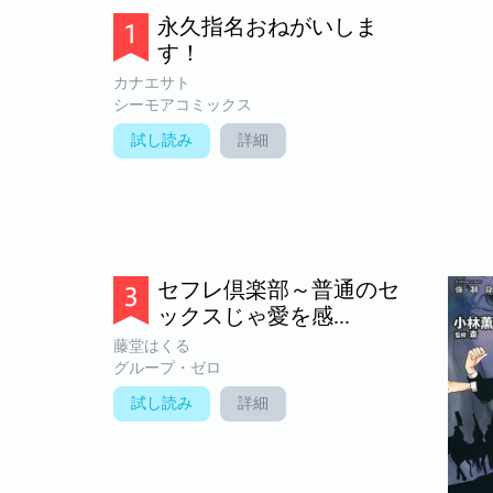
永久指名おねがいしま
す！
カナエサト
シーモアコミックス
試し読み
詳細
セフレ倶楽部～普通のセ
ックスじゃ愛を感...
藤堂はくる
グループ・ゼロ
試し読み
詳細