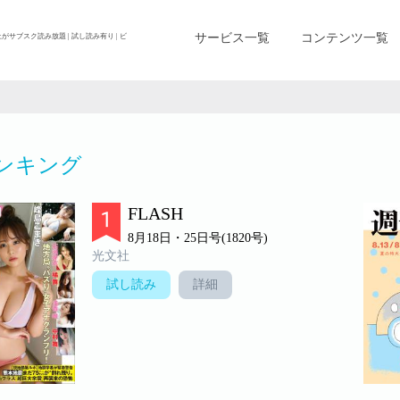
サービス一覧
コンテンツ一覧
上がサブスク読み放題 | 試し読み有り | ビ
ンキング
FLASH
8月18日・25日号(1820号)
光文社
試し読み
詳細