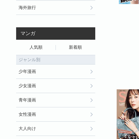
海外旅行
マンガ
人気順
新着順
ジャンル別
少年漫画
少女漫画
青年漫画
女性漫画
大人向け