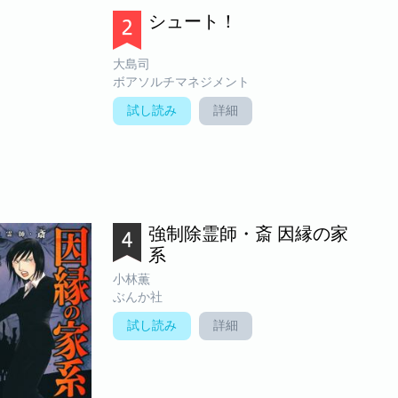
シュート！
大島司
ボアソルチマネジメント
試し読み
詳細
強制除霊師・斎 因縁の家
系
小林薫
ぶんか社
試し読み
詳細