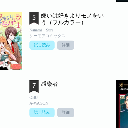
嫌いは好きよりモノをい
う（フルカラー）
Nanami・Suri
シーモアコミックス
試し読み
詳細
感染者
OBU
A-WAGON
試し読み
詳細