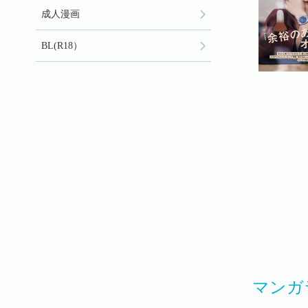
成人漫画
BL(R18）
マンガ