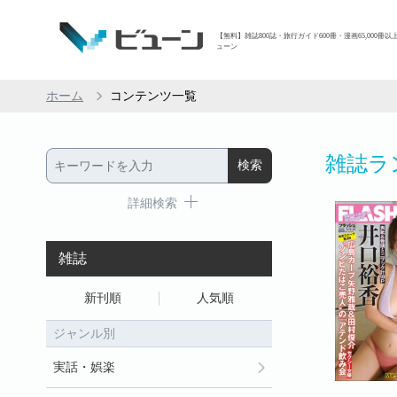
【無料】雑誌800誌・旅行ガイド600冊・漫画65,000冊以
ューン
ホーム
コンテンツ一覧
雑誌ラ
詳細検索
雑誌
新刊順
人気順
ジャンル別
実話・娯楽