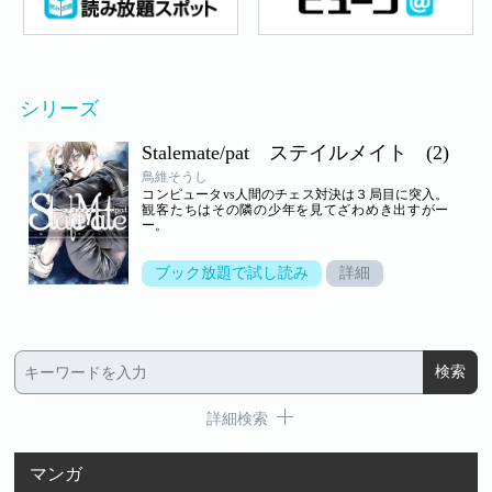
シリーズ
Stalemate/pat ステイルメイト
(2)
鳥維そうし
コンピュータvs人間のチェス対決は３局目に突入。
観客たちはその隣の少年を見てざわめき出すがー
ー。
ブック放題で試し読み
詳細
詳細検索
マンガ