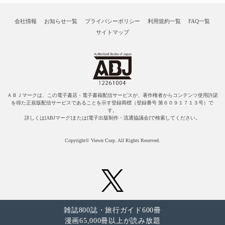
会社情報
お知らせ一覧
プライバシーポリシー
利用規約一覧
FAQ一覧
サイトマップ
ＡＢＪマークは、この電子書店・電子書籍配信サービスが、著作権者からコンテンツ使用許諾
を得た正規版配信サービスであることを示す登録商標（登録番号 第６０９１７１３号）で
す。
詳しくは[ABJマーク]または[電子出版制作・流通協議会]で検索してください。
Copyright© Viewn Corp. All Rights Reserved.
雑誌800誌・旅行ガイド600冊
漫画65,000冊以上が読み放題