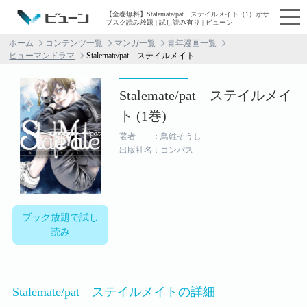
【全巻無料】Stalemate/pat ステイルメイト（1）がサ
ブスク読み放題 | 試し読み有り | ビューン
ホーム
コンテンツ一覧
マンガ一覧
青年漫画一覧
ヒューマンドラマ
Stalemate/pat ステイルメイト
Stalemate/pat ステイルメイ
ト (1巻)
著者 ：鳥維そうし
出版社名：コンパス
ブック放題で試し
読み
Stalemate/pat ステイルメイトの詳細