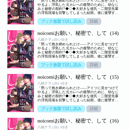
「黙って抱き締められとけ――アイツに見せつけて
す。重複購入にご注意ください)
やるよ」浮気した元カレへの復讐のために、幼なじ
みと秘密の契約!?◆◇◆大好きな彼氏・二階堂先輩
の浮気現場を目撃してしまった結雨。彼に復讐する
ために、女嫌いの幼なじみ・湊に「私と付き合っ
て」と彼氏を演じることを依頼！ 先輩に見せつけ
ブック放題で試し読み
詳細
るように恋人同士を演じるうちに、いつしか２人の
心にはもどかしい感情が芽生えて…？◆◇◆復讐か
noicomiお願い、秘密で、して
(14)
ら始まる関係の行方は？ みんなが“秘密“を抱えて
る、ちょっぴりカゲキなラブストーリー。 (この作
八緒ナヲ⊥白いゆき
品は電子コミック誌noicomi vol.50に収録されていま
「黙って抱き締められとけ――アイツに見せつけて
す。重複購入にご注意ください)
やるよ」浮気した元カレへの復讐のために、幼なじ
みと秘密の契約!?◆◇◆大好きな彼氏・二階堂先輩
の浮気現場を目撃してしまった結雨。彼に復讐する
ために、女嫌いの幼なじみ・湊に「私と付き合っ
て」と彼氏を演じることを依頼！ 先輩に見せつけ
ブック放題で試し読み
詳細
るように恋人同士を演じるうちに、いつしか２人の
心にはもどかしい感情が芽生えて…？◆◇◆復讐か
noicomiお願い、秘密で、して
(15)
ら始まる関係の行方は？ みんなが“秘密“を抱えて
る、ちょっぴりカゲキなラブストーリー。 (この作
八緒ナヲ⊥白いゆき
品は電子コミック誌noicomi vol.52に収録されていま
「黙って抱き締められとけ――アイツに見せつけて
す。重複購入にご注意ください)
やるよ」浮気した元カレへの復讐のために、幼なじ
みと秘密の契約!?◆◇◆大好きな彼氏・二階堂先輩
の浮気現場を目撃してしまった結雨。彼に復讐する
ために、女嫌いの幼なじみ・湊に「私と付き合っ
て」と彼氏を演じることを依頼！ 先輩に見せつけ
ブック放題で試し読み
詳細
るように恋人同士を演じるうちに、いつしか２人の
心にはもどかしい感情が芽生えて…？◆◇◆復讐か
noicomiお願い、秘密で、して
(16)
ら始まる関係の行方は？ みんなが“秘密“を抱えて
る、ちょっぴりカゲキなラブストーリー。 (この作
八緒ナヲ⊥白いゆき
品は電子コミック誌noicomi vol.54に収録されていま