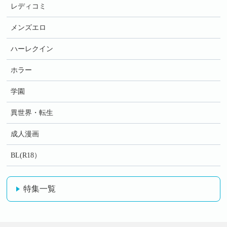
レディコミ
メンズエロ
ハーレクイン
ホラー
学園
異世界・転生
成人漫画
BL(R18）
特集一覧