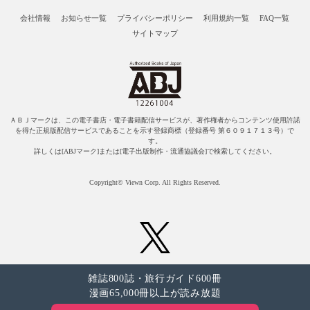
会社情報
お知らせ一覧
プライバシーポリシー
利用規約一覧
FAQ一覧
サイトマップ
ＡＢＪマークは、この電子書店・電子書籍配信サービスが、著作権者からコンテンツ使用許諾
を得た正規版配信サービスであることを示す登録商標（登録番号 第６０９１７１３号）で
す。
詳しくは[ABJマーク]または[電子出版制作・流通協議会]で検索してください。
Copyright© Viewn Corp. All Rights Reserved.
雑誌800誌・旅行ガイド600冊
漫画65,000冊以上が読み放題