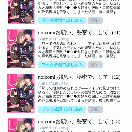
す。重複購入にご注意ください)
やるよ」浮気した元カレへの復讐のために、幼なじ
みと秘密の契約!?◆◇◆大好きな彼氏・二階堂先輩
の浮気現場を目撃してしまった結雨。彼に復讐する
ために、女嫌いの幼なじみ・湊に「私と付き合っ
て」と彼氏を演じることを依頼！ 先輩に見せつけ
ブック放題で試し読み
詳細
るように恋人同士を演じるうちに、いつしか２人の
心にはもどかしい感情が芽生えて…？◆◇◆復讐か
noicomiお願い、秘密で、して
(11)
ら始まる関係の行方は？ みんなが“秘密“を抱えて
る、ちょっぴりカゲキなラブストーリー。 (この作
八緒ナヲ⊥白いゆき
品は電子コミック誌noicomi vol.42に収録されていま
「黙って抱き締められとけ――アイツに見せつけて
す。重複購入にご注意ください)
やるよ」浮気した元カレへの復讐のために、幼なじ
みと秘密の契約!?◆◇◆大好きな彼氏・二階堂先輩
の浮気現場を目撃してしまった結雨。彼に復讐する
ために、女嫌いの幼なじみ・湊に「私と付き合っ
て」と彼氏を演じることを依頼！ 先輩に見せつけ
ブック放題で試し読み
詳細
るように恋人同士を演じるうちに、いつしか２人の
心にはもどかしい感情が芽生えて…？◆◇◆復讐か
noicomiお願い、秘密で、して
(12)
ら始まる関係の行方は？ みんなが“秘密“を抱えて
る、ちょっぴりカゲキなラブストーリー。 (この作
八緒ナヲ⊥白いゆき
品は電子コミック誌noicomi vol.44に収録されていま
「黙って抱き締められとけ――アイツに見せつけて
す。重複購入にご注意ください)
やるよ」浮気した元カレへの復讐のために、幼なじ
みと秘密の契約!?◆◇◆大好きな彼氏・二階堂先輩
の浮気現場を目撃してしまった結雨。彼に復讐する
ために、女嫌いの幼なじみ・湊に「私と付き合っ
て」と彼氏を演じることを依頼！ 先輩に見せつけ
ブック放題で試し読み
詳細
るように恋人同士を演じるうちに、いつしか２人の
心にはもどかしい感情が芽生えて…？◆◇◆復讐か
noicomiお願い、秘密で、して
(13)
ら始まる関係の行方は？ みんなが“秘密“を抱えて
る、ちょっぴりカゲキなラブストーリー。 (この作
八緒ナヲ⊥白いゆき
品は電子コミック誌noicomi vol.46に収録されていま