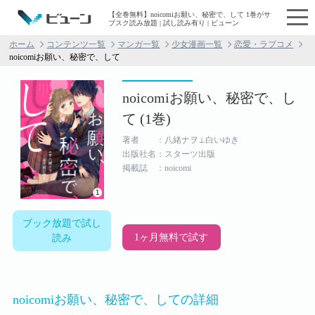
【全巻無料】noicomiお願い、秘密で、して 1巻がサ
ブスク読み放題 | 試し読み有り | ビューン
ホーム
コンテンツ一覧
マンガ一覧
少女漫画一覧
恋愛・ラブコメ
noicomiお願い、秘密で、して
noicomiお願い、秘密で、し
て (1巻)
著者 ：八緒ナヲ⊥白いゆき
出版社名：スターツ出版
掲載誌 ：noicomi
ブック放題で試し
1ヶ月無料で試す
読み
noicomiお願い、秘密で、しての詳細