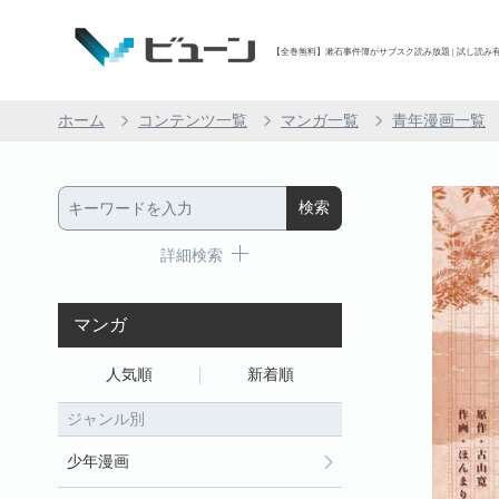
【全巻無料】漱石事件簿がサブスク読み放題 | 試し読み有り
ホーム
コンテンツ一覧
マンガ一覧
青年漫画一覧
詳細検索
マンガ
人気順
新着順
ジャンル別
少年漫画