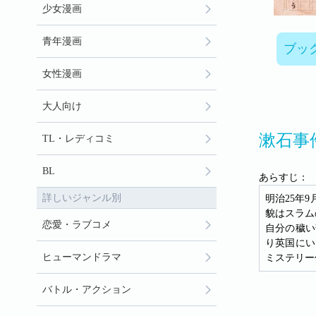
少女漫画
青年漫画
ブッ
女性漫画
大人向け
漱石事
TL・レディコミ
BL
あらすじ：
詳しいジャンル別
明治25年
貌はスラム
恋愛・ラブコメ
自分の穢い
り英国にい
ヒューマンドラマ
ミステリー
バトル・アクション