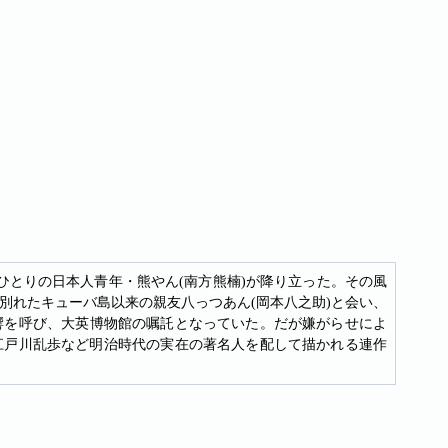
ひとりの日本人青年・熊やん(南方熊楠)が降り立った。その風
別れたキューバ島以来の親友八っつあん(岡本八之助)と会い、
響を呼び、大英博物館の嘱託となっていた。だが嫌がらせによ
江戸川乱歩など明治時代の実在の著名人を配して描かれる連作