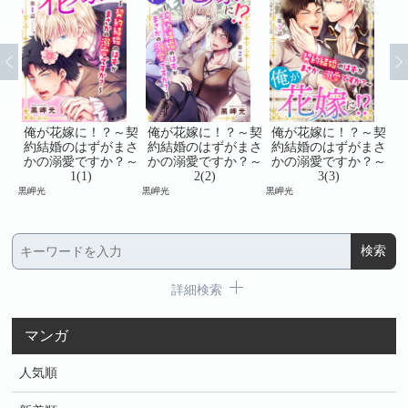
～契
俺が花嫁に！？～契
俺が花嫁に！？～契
俺が花嫁に！？～契
俺
まさ
約結婚のはずがまさ
約結婚のはずがまさ
約結婚のはずがまさ
約
？～
かの溺愛ですか？～
かの溺愛ですか？～
かの溺愛ですか？～
か
1(1)
2(2)
3(3)
黒岬光
黒岬光
黒岬光
黒岬
詳細検索
マンガ
人気順