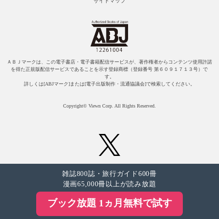
サイトマップ
ＡＢＪマークは、この電子書店・電子書籍配信サービスが、著作権者からコンテンツ使用許諾
を得た正規版配信サービスであることを示す登録商標（登録番号 第６０９１７１３号）で
す。
詳しくは[ABJマーク]または[電子出版制作・流通協議会]で検索してください。
Copyright© Viewn Corp. All Rights Reserved.
雑誌800誌・旅行ガイド600冊
漫画65,000冊以上が読み放題
ブック放題 1ヵ月無料で試す