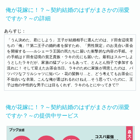
俺が花嫁に！？～契約結婚のはずがまさかの溺愛
ですか？～の詳細
あらすじ：
「うん決めた、君にしよう」 王子が結婚相手に選んだのは、ド田舎辺境育
ちの「俺」!? 第二王子の婚約者を探すため、「男性限定」のお見合い茶会
を開催する――ルシェーラ王国の民たちに届いた衝撃的な内容の手紙。そ
の手紙はド田舎辺境の貧乏貴族・ラキの元にも届いた。最初はスルーしよ
うとしたラキだが、家族の猛プッシュもあって、とんとん拍子で参加する
流れに！ そして迎えたお茶会当日。ラキのために家族が用意したのは、パ
ツパツなフリルシャツに短パン・花の髪飾り…と、どう考えてもお茶会に
不似合いな衣装。こんな俺が選ばれるわけねえ…そう思っていたのに、王
子は他の中性的な男子には目もくれず、ラキのもとにやってきて!?
俺が花嫁に！？～契約結婚のはずがまさかの溺愛
ですか？～の提供中サービス