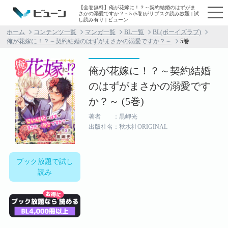
【全巻無料】俺が花嫁に！？～契約結婚のはずがま
さかの溺愛ですか？～5 (5巻)がサブスク読み放題 | 試
し読み有り | ビューン
ホーム
コンテンツ一覧
マンガ一覧
BL一覧
BL(ボーイズラブ)
俺が花嫁に！？～契約結婚のはずがまさかの溺愛ですか？～
5巻
俺が花嫁に！？～契約結婚
のはずがまさかの溺愛です
か？～ (5巻)
著者 ：黒岬光
出版社名：秋水社ORIGINAL
ブック放題で試し
読み