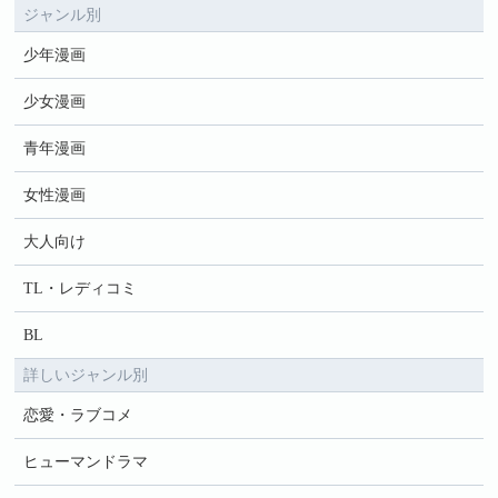
ジャンル別
少年漫画
少女漫画
青年漫画
女性漫画
大人向け
TL・レディコミ
BL
詳しいジャンル別
恋愛・ラブコメ
ヒューマンドラマ