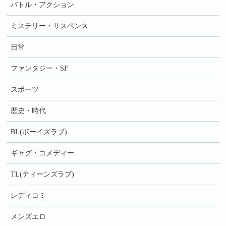
バトル・アクション
ミステリー・サスペンス
日常
ファンタジー・SF
スポーツ
歴史・時代
BL(ボーイズラブ)
ギャグ・コメディー
TL(ティーンズラブ)
レディコミ
メンズエロ