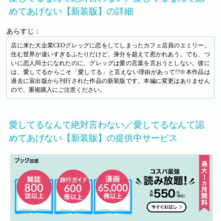
めてあげない【新装版】の詳細
あらすじ：
店に来た大企業CEOグレッグに恋をしてしまったカフェ店員のエミリー。
住む世界が違いすぎるふたりだけど、身分を超えて惹かれあう。でも、つ
いに恋人同士になれたのに、グレッグは愛の言葉を言おうとしない。彼に
は、愛してるからこそ「愛してる」と言えない理由があって!?※本作品は
過去に宙出版から刊行された作品の新装版です。本編に変更はありません
ので、重複購入にご注意ください。
愛してるなんて絶対言わない／愛してるなんて認
めてあげない【新装版】の提供中サービス