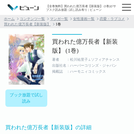
【全巻無料】買われた億万長者【新装版】 (1巻)がサ
ブスク読み放題 | 試し読み有り | ビューン
ホーム
コンテンツ一覧
マンガ一覧
女性漫画一覧
恋愛・ラブコメ
買われた億万長者【新装版】
1巻
買われた億万長者【新装
版】 (1巻)
著者 ：松川祐里子⊥ソフィアチャンス
出版社名：ハーパーコリンズ・ジャパン
掲載誌 ：ハーモニィコミックス
ブック放題で試し
読み
買われた億万長者【新装版】の詳細