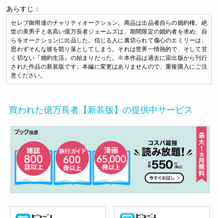
あらすじ：
セレブ御用達のチャリティオークション。商品は出品者自らの婚約権。絶
世の美男子と名高い億万長者ジェームズは、期間限定の婚約者を求め、自
らをオークションに出品した。信じる人に裏切られて傷心のエミリーは、
思わずそんな彼を競り落としてしまう。それは世界一情熱的で、そして甘
く切ない『婚約生活』の始まりだった。※本作品は過去に宙出版から刊行
された作品の新装版です。本編に変更はありませんので、重複購入にご注
意ください。
買われた億万長者【新装版】の提供中サービス