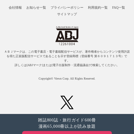
会社情報
お知らせ一覧
プライバシーポリシー
利用規約一覧
FAQ一覧
サイトマップ
ＡＢＪマークは、この電子書店・電子書籍配信サービスが、著作権者からコンテンツ使用許諾
を得た正規版配信サービスであることを示す登録商標（登録番号 第６０９１７１３号）で
す。
詳しくは[ABJマーク]または[電子出版制作・流通協議会]で検索してください。
Copyright© Viewn Corp. All Rights Reserved.
雑誌800誌・旅行ガイド600冊
漫画65,000冊以上が読み放題