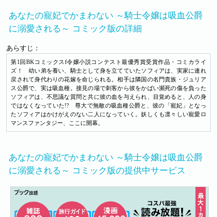
あなたの寵妃でかまわない ～騎士令嬢は吸血公爵
に溺愛される～ コミック版の詳細
あらすじ：
第1回BKコミックスf令嬢小説コンテスト最優秀賞受賞作品・コミカライ
ズ！ 幼い弟を養い、騎士として身を立てていたソフィアは、実家に連れ
戻されて身代わりの花嫁を命じられる。相手は隣国の名門貴族・ジュリア
ス公爵で、実は吸血種。接見の場で刺客から彼をかばい瀕死の傷を負った
ソフィアは、不思議な質問と共に彼の血を与えられ、目覚めると、人の身
ではなくなっていた!? 尊大で無敵の吸血種公爵と、彼の「寵妃」となっ
たソフィアはかけがえのない二人になっていく。妖しくも凛々しい寵愛ロ
マンスファンタジー、ここに開幕。
あなたの寵妃でかまわない ～騎士令嬢は吸血公爵
に溺愛される～ コミック版の提供中サービス