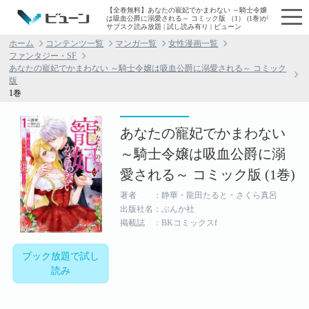
【全巻無料】あなたの寵妃でかまわない ～騎士令嬢
は吸血公爵に溺愛される～ コミック版 （1） (1巻)が
サブスク読み放題 | 試し読み有り | ビューン
ホーム
コンテンツ一覧
マンガ一覧
女性漫画一覧
ファンタジー・SF
あなたの寵妃でかまわない ～騎士令嬢は吸血公爵に溺愛される～ コミック
版
1巻
あなたの寵妃でかまわない
～騎士令嬢は吸血公爵に溺
愛される～ コミック版 (1巻)
著者 ：静華・龍田たると・さくら真呂
出版社名：ぶんか社
掲載誌 ：BKコミックスf
ブック放題で試し
読み