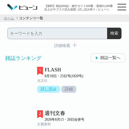
【無料】雑誌800誌・旅行ガイド600冊・漫画65,000冊
以上がサブスク読み放題 | 試し読み有り | ビューン
ホーム
コンテンツ一覧
詳細検索
雑誌ランキング
雑誌一覧へ
FLASH
8月18日・25日号(1820号)
光文社
試し読み
詳細
週刊文春
2026年8月13・20日合併号
文藝春秋