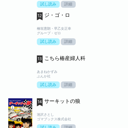
試し読み
詳細
ジ・ゴ・ロ
檜垣憲朗・早乙女正幸
グループ・ゼロ
試し読み
詳細
こちら椿産婦人科
あまねかずみ
ぶんか社
試し読み
詳細
サーキットの狼
池沢さとし
ゴマブックス株式会社
試し読み
詳細