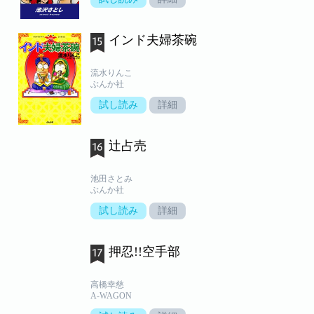
インド夫婦茶碗
流水りんこ
ぶんか社
試し読み
詳細
辻占売
池田さとみ
ぶんか社
試し読み
詳細
押忍!!空手部
高橋幸慈
A-WAGON