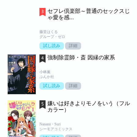
セフレ倶楽部～普通のセックスじ
ゃ愛を感...
藤堂はくる
グループ・ゼロ
試し読み
詳細
強制除霊師・斎 因縁の家系
小林薫
ぶんか社
試し読み
詳細
嫌いは好きよりモノをいう（フル
カラー）
Nanami・Suri
シーモアコミックス