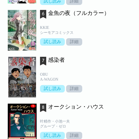
試し読み
詳細
金魚の夜（フルカラー）
KKIE
シーモアコミックス
試し読み
詳細
感染者
OBU
A-WAGON
試し読み
詳細
オークション・ハウス
叶精作・小池一夫
グループ・ゼロ
試し読み
詳細