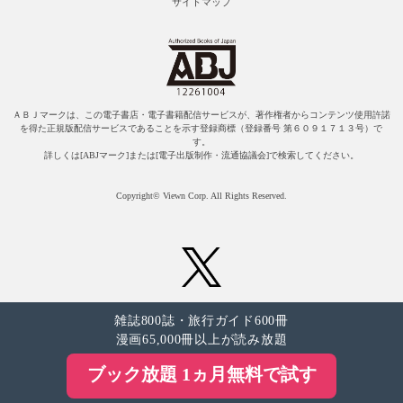
サイトマップ
ＡＢＪマークは、この電子書店・電子書籍配信サービスが、著作権者からコンテンツ使用許諾
を得た正規版配信サービスであることを示す登録商標（登録番号 第６０９１７１３号）で
す。
詳しくは[ABJマーク]または[電子出版制作・流通協議会]で検索してください。
Copyright© Viewn Corp. All Rights Reserved.
雑誌800誌・旅行ガイド600冊
漫画65,000冊以上が読み放題
ブック放題 1ヵ月無料で試す