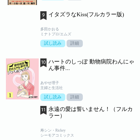
イタズラなKiss(フルカラー版)
多田かおる
ミナトプロ/エムズ
試し読み
詳細
ハートのしっぽ 動物病院わんにゃ
ん事件...
あやせ理子
主婦と生活社
試し読み
詳細
永遠の愛は誓いません！（フルカ
ラー）
寿シン・Rickey
シーモアコミックス