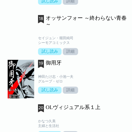
試し読み
詳細
オッサンフォー ～終わらない青春
～
セイジュン・堀田純司
シーモアコミックス
試し読み
詳細
御用牙
神田たけ志・小池一夫
グループ・ゼロ
試し読み
詳細
OLヴィジュアル系１上
かなつ久美
主婦と生活社