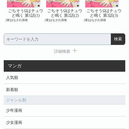
ュウ
ごちそうΩはチュウ
ごちそうΩはチュウ
ごちそうΩはチュウ
)
と鳴く 第1話(1)
と鳴く 第2話(2)
と鳴く 第3話(3)
[著]はなさわ浪雄
[著]はなさわ浪雄
[著]はなさわ浪雄
[著
詳細検索
マンガ
人気順
新着順
ジャンル別
少年漫画
少女漫画