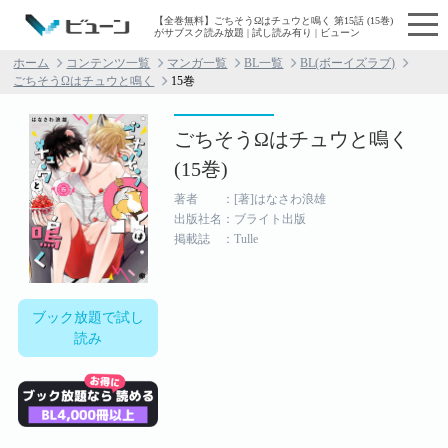
【全巻無料】ごちそうΩはチュウと鳴く 第15話 (15巻)
がサブスク読み放題 | 試し読み有り | ビューン
ホーム
コンテンツ一覧
マンガ一覧
BL一覧
BL(ボーイズラブ)
ごちそうΩはチュウと鳴く
15巻
ごちそうΩはチュウと鳴く
(15巻)
著者 ：[著]はなさわ浪雄
出版社名：ブライト出版
掲載誌 ：Tulle
ブック放題で試し
読み