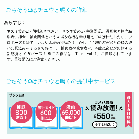
ごちそうΩはチュウと鳴くの詳細
あらすじ：
ネズミ族のΩ・胡桃沢さちおと、キツネ族のα・宇迦野 忍。漫画家と担当編
集者、捕食・被食関係という立場や危機を乗り超えて結ばれたふたり。プ
ロポーズを経て、いよいよ結婚秒読み！しかし、宇迦野の実家との格の違
いに尻込みをするさちおは…。 捕食者α×被食者Ω、本能と恋心が錯綜する
新感覚オメガバース！ ※この作品は「Tulle vol.41」に収録されていま
す。重複購入にご注意ください。
ごちそうΩはチュウと鳴くの提供中サービス