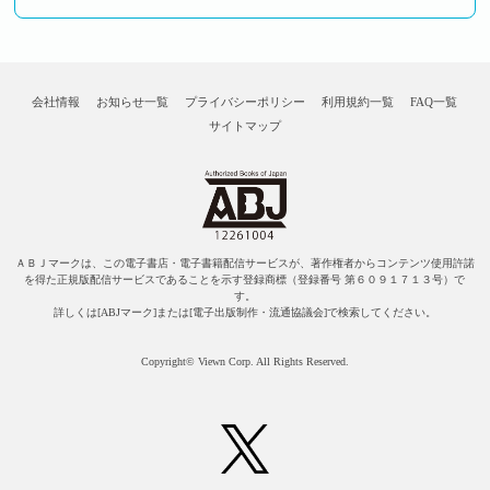
会社情報
お知らせ一覧
プライバシーポリシー
利用規約一覧
FAQ一覧
サイトマップ
ＡＢＪマークは、この電子書店・電子書籍配信サービスが、著作権者からコンテンツ使用許諾
を得た正規版配信サービスであることを示す登録商標（登録番号 第６０９１７１３号）で
す。
詳しくは[ABJマーク]または[電子出版制作・流通協議会]で検索してください。
Copyright© Viewn Corp. All Rights Reserved.