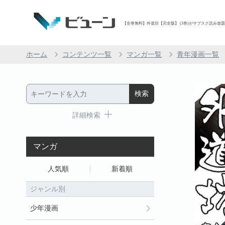
【全巻無料】外道坊【完全版】 (3巻)がサブスク読み放題 |
ホーム
コンテンツ一覧
マンガ一覧
青年漫画一覧
詳細検索
マンガ
人気順
新着順
ジャンル別
少年漫画