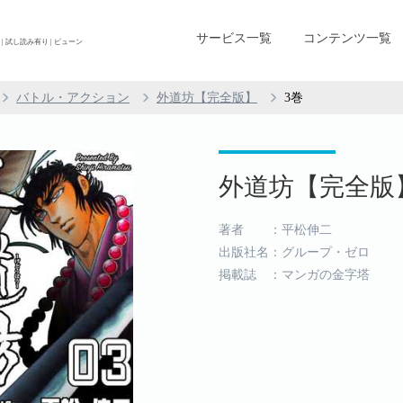
サービス一覧
コンテンツ一覧
 試し読み有り | ビューン
バトル・アクション
外道坊【完全版】
3巻
外道坊【完全版】 
著者 ：平松伸二
出版社名：グループ・ゼロ
掲載誌 ：マンガの金字塔