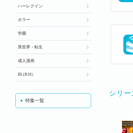
ハーレクイン
ホラー
学園
異世界・転生
成人漫画
BL(R18）
シリー
特集一覧