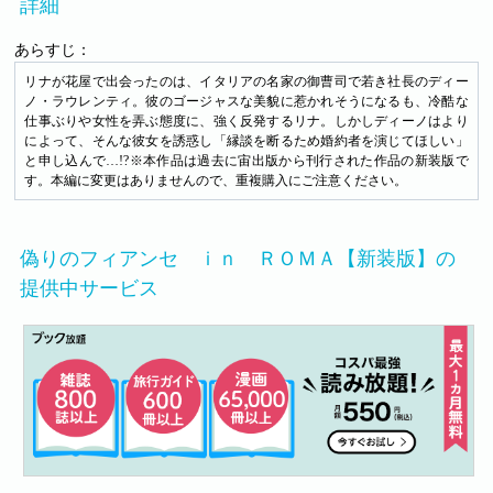
詳細
あらすじ：
リナが花屋で出会ったのは、イタリアの名家の御曹司で若き社長のディー
ノ・ラウレンティ。彼のゴージャスな美貌に惹かれそうになるも、冷酷な
仕事ぶりや女性を弄ぶ態度に、強く反発するリナ。しかしディーノはより
によって、そんな彼女を誘惑し「縁談を断るため婚約者を演じてほしい」
と申し込んで…!?※本作品は過去に宙出版から刊行された作品の新装版で
す。本編に変更はありませんので、重複購入にご注意ください。
偽りのフィアンセ ｉｎ ＲＯＭＡ【新装版】の
提供中サービス